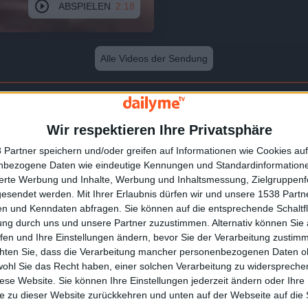
ABSPIELEN
2:18
Alle Videos der Sendung
Wir respektieren Ihre Privatsphäre
 Partner speichern und/oder greifen auf Informationen wie Cookies au
nbezogene Daten wie eindeutige Kennungen und Standardinformatione
sierte Werbung und Inhalte, Werbung und Inhaltsmessung, Zielgruppen
gesendet werden.
Mit Ihrer Erlaubnis dürfen wir und unsere 1538 Part
n und Kenndaten abfragen. Sie können auf die entsprechende Schaltfl
0:56
ung durch uns und unsere Partner zuzustimmen. Alternativ können Sie au
fen und Ihre Einstellungen ändern, bevor Sie der Verarbeitung zustim
chten Sie, dass die Verarbeitung mancher personenbezogenen Daten oh
Bechamel Sauce
wohl Sie das Recht haben, einer solchen Verarbeitung zu widersprechen
diese Website. Sie können Ihre Einstellungen jederzeit ändern oder Ihre 
e zu dieser Website zurückkehren und unten auf der Webseite auf die 