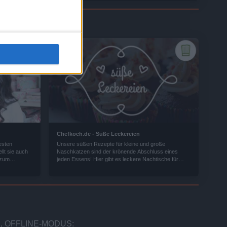
Chefkoch.de - Süße Leckereien
esten
Unsere süßen Rezepte für kleine und große
lt sie auch
Naschkatzen sind der krönende Abschluss eines
 zum
jeden Essens! Hier gibt es leckere Nachtische für
jeden Geschmack.
, OFFLINE-MODUS: