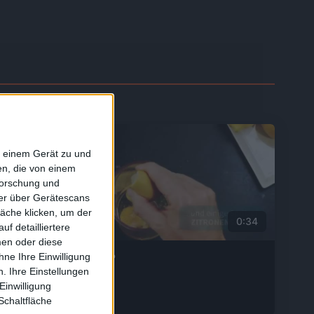
f einem Gerät zu und
n, die von einem
forschung und
ner über Gerätescans
äche klicken, um der
0:55
0:34
f detailliertere
men oder diese
ne Ihre Einwilligung
Blitzmayo
. Ihre Einstellungen
Einwilligung
Schaltfläche