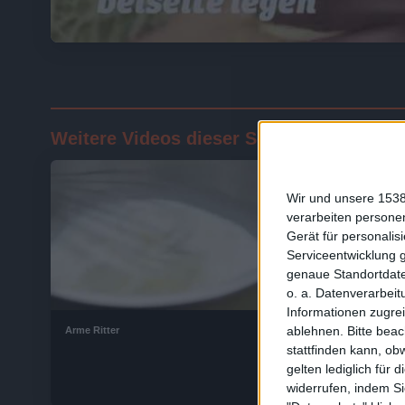
Weitere Videos dieser Sendung
Wir und unsere 1538
verarbeiten persone
Gerät für personali
Serviceentwicklung 
genaue Standortdate
1:32
o. a. Datenverarbeit
Informationen zugrei
ablehnen.
Bitte bea
Arme Ritter
Ananas
stattfinden kann, ob
gelten lediglich für 
widerrufen, indem Si