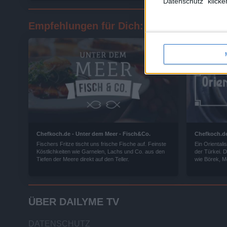
"Datenschutz" klicke
Empfehlungen für Dich:
Chefkoch.de - Unter dem Meer - Fisch&Co.
Chefkoch.de
Fischers Fritze tischt uns frische Fische auf. Feinste
Ein Oriental
Köstlichkeiten wie Garnelen, Lachs und Co. aus den
der Türkei. D
Tiefen der Meere direkt auf den Teller.
wie Börek, M
selber koche
ÜBER DAILYME TV
DATENSCHUTZ