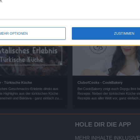
n.
MEHR OPTIONEN
ZUSTIMMEN
 - Türkische Küche
ClubofCooks - CookBakery
isches Geschmacks-Erlebnis direkt aus
Bei CookBakery zeigt euch Duygu ihre b
ie Highlights aus der türkischen Küche
Rezepte. Neben der türkischen Küche stel
enemen und Baklava - ganz einfach zum
Rezepte aus aller Welt vor, ganz einfach
n.
Nachkochen.
HOLE DIR DIE APP
MEHR INHALTE INKLUSIVE