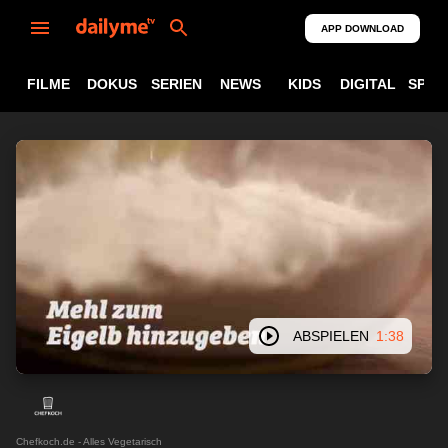
APP DOWNLOAD
FILME
DOKUS
SERIEN
NEWS
KIDS
DIGITAL
SPOR
ABSPIELEN
1:38
Chefkoch.de - Alles Vegetarisch