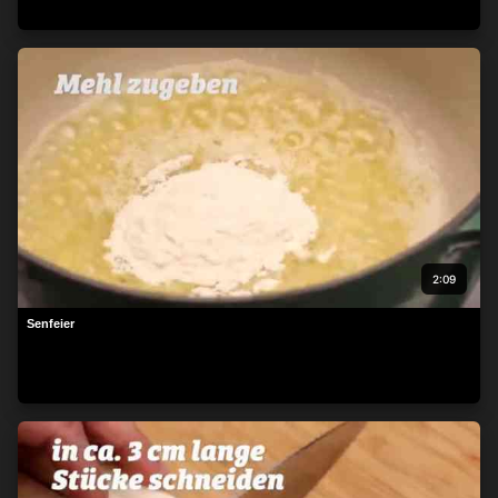
beachten Sie, dass die Verarbeitung mancher
personenbezogenen Daten ohne Ihre Einwilligung stattfinden
kann, obwohl Sie das Recht haben, einer solchen Verarbeitung
zu widersprechen. Ihre Einstellungen gelten lediglich für diese
Website. Sie können Ihre Einstellungen jederzeit ändern oder
Ihre Einwilligung widerrufen, indem Sie zu dieser Website
zurückkehren und unten auf der Webseite auf die Schaltfläche
"Datenschutz" klicken.
2:09
Senfeier