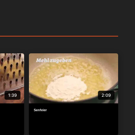
1:39
2:09
Senfeier