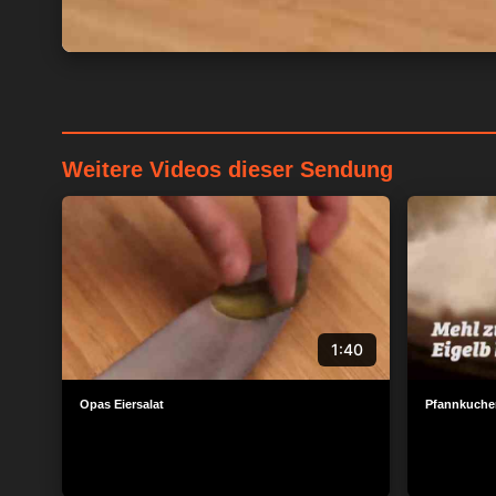
Weitere Videos dieser Sendung
1:40
Opas Eiersalat
Pfannkuche