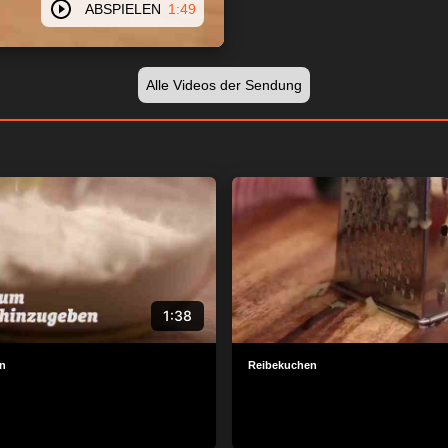
ABSPIELEN
1:49
Alle Videos der Sendung
1:38
n
Reibekuchen