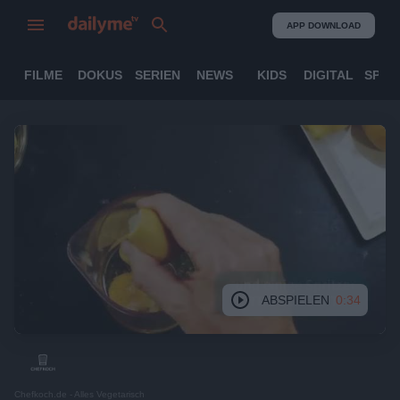
APP DOWNLOAD
FILME
DOKUS
SERIEN
NEWS
KIDS
DIGITAL
SPOR
ABSPIELEN
0:34
Chefkoch.de - Alles Vegetarisch