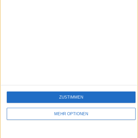
0:51
Feste Polenta
Empfehlungen für Dich:
ZUSTIMMEN
MEHR OPTIONEN