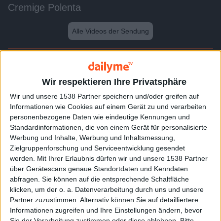
Cremige Polenta
Alle Videos der Sendung
Weitere Videos dieser Sendung
Wir respektieren Ihre Privatsphäre
Wir und unsere 1538 Partner speichern und/oder greifen auf
Informationen wie Cookies auf einem Gerät zu und verarbeiten
personenbezogene Daten wie eindeutige Kennungen und
Standardinformationen, die von einem Gerät für personalisierte
Werbung und Inhalte, Werbung und Inhaltsmessung,
Zielgruppenforschung und Serviceentwicklung gesendet
werden.
Mit Ihrer Erlaubnis dürfen wir und unsere 1538 Partner
über Gerätescans genaue Standortdaten und Kenndaten
abfragen. Sie können auf die entsprechende Schaltfläche
0:25
klicken, um der o. a. Datenverarbeitung durch uns und unsere
Partner zuzustimmen. Alternativ können Sie auf detailliertere
Dämpfen
Informationen zugreifen und Ihre Einstellungen ändern, bevor
Sie der Verarbeitung zustimmen oder diese ablehnen.
Bitte