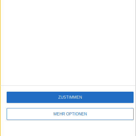
1:01
Fenchel
Empfehlungen für Dich:
ZUSTIMMEN
MEHR OPTIONEN