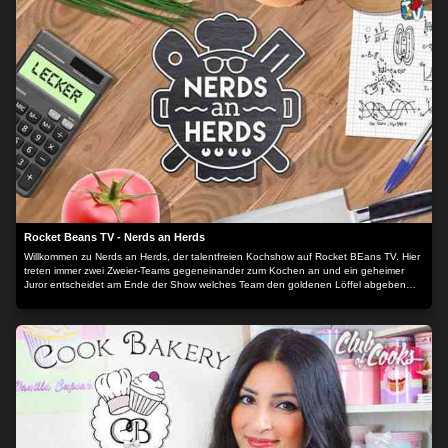
Rocket Beans TV - Nerds an Herds
Willkommen zu Nerds an Herds, der talentfreien Kochshow auf Rocket BEans TV. Hier
treten immer zwei Zweier-Teams gegeneinander zum Kochen an und ein geheimer
Juror entscheidet am Ende der Show welches Team den goldenen Löffel abgeben
muss ohne zu wissen, wer was gekocht hat.