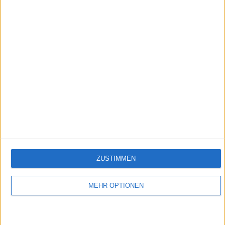
2:06
Rigatoni Al Forno
Empfehlungen für Dich:
ZUSTIMMEN
MEHR OPTIONEN