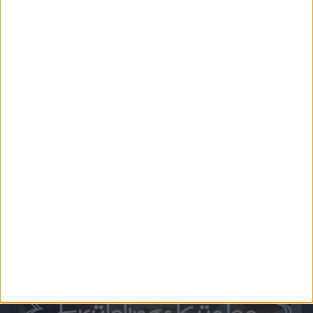
dürfen natürlich auch Bier, Gin und weitere Spirituosen nicht fehlen. Sehen Sie wie
regionale Manufakturen und weltweit bekannte Brauereien, Destillerien und Winzer
erlesende Spezialitäten mit unvergleichlichem Geschmack kreieren – wir geben
Einblicke in die Geschichten und Geheimnisse hinter den köstlichen Tropfen.
Chefkoch.de - Einfach Lecker
Bei "Chefkoch.de - Einfach Lecker" geht es um ausgefallene Rezeptideen aus aller
Welt zum einfach Nachkochen.