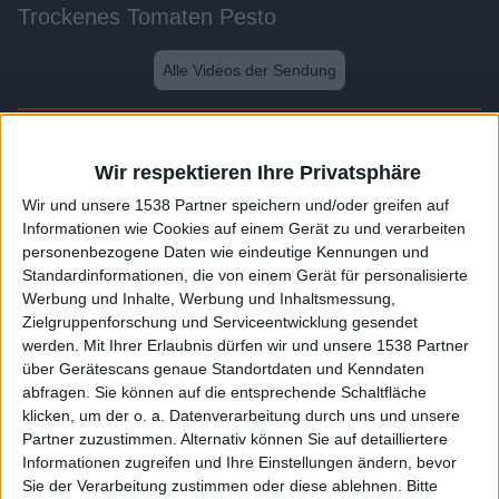
Trockenes Tomaten Pesto
Alle Videos der Sendung
Weitere Videos dieser Sendung
Wir respektieren Ihre Privatsphäre
Wir und unsere 1538 Partner speichern und/oder greifen auf
Informationen wie Cookies auf einem Gerät zu und verarbeiten
personenbezogene Daten wie eindeutige Kennungen und
Standardinformationen, die von einem Gerät für personalisierte
Werbung und Inhalte, Werbung und Inhaltsmessung,
Zielgruppenforschung und Serviceentwicklung gesendet
werden.
Mit Ihrer Erlaubnis dürfen wir und unsere 1538 Partner
über Gerätescans genaue Standortdaten und Kenndaten
abfragen. Sie können auf die entsprechende Schaltfläche
2:04
klicken, um der o. a. Datenverarbeitung durch uns und unsere
Partner zuzustimmen. Alternativ können Sie auf detailliertere
Spaghetti alle vongole
Informationen zugreifen und Ihre Einstellungen ändern, bevor
Sie der Verarbeitung zustimmen oder diese ablehnen.
Bitte