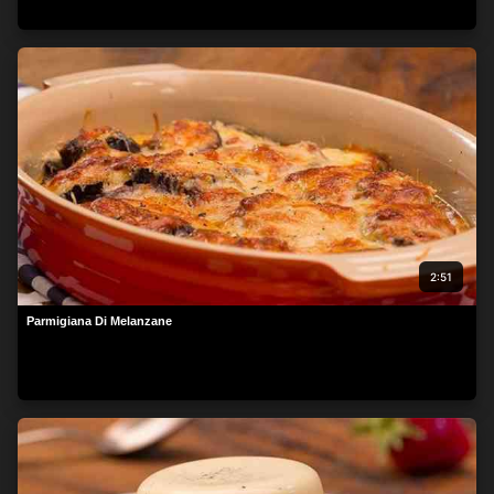
beachten Sie, dass die Verarbeitung mancher
personenbezogenen Daten ohne Ihre Einwilligung stattfinden
kann, obwohl Sie das Recht haben, einer solchen Verarbeitung
zu widersprechen. Ihre Einstellungen gelten lediglich für diese
Website. Sie können Ihre Einstellungen jederzeit ändern oder
Ihre Einwilligung widerrufen, indem Sie zu dieser Website
zurückkehren und unten auf der Webseite auf die Schaltfläche
"Datenschutz" klicken.
2:51
Parmigiana Di Melanzane