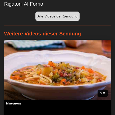
Rigatoni Al Forno
Alle Videos der Sendung
Weitere Videos dieser Sendung
Wir respektieren Ihre Privatsphäre
Wir und unsere 1538 Partner speichern und/oder greifen auf
Informationen wie Cookies auf einem Gerät zu und verarbeiten
personenbezogene Daten wie eindeutige Kennungen und
Standardinformationen, die von einem Gerät für personalisierte
Werbung und Inhalte, Werbung und Inhaltsmessung,
Zielgruppenforschung und Serviceentwicklung gesendet
werden.
Mit Ihrer Erlaubnis dürfen wir und unsere 1538 Partner
über Gerätescans genaue Standortdaten und Kenndaten
abfragen. Sie können auf die entsprechende Schaltfläche
3:31
klicken, um der o. a. Datenverarbeitung durch uns und unsere
Partner zuzustimmen. Alternativ können Sie auf detailliertere
Minestrone
Informationen zugreifen und Ihre Einstellungen ändern, bevor
Sie der Verarbeitung zustimmen oder diese ablehnen.
Bitte