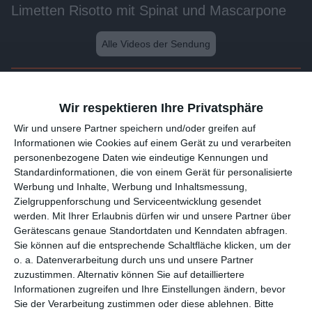
Limetten Risotto mit Spinat und Mascarpone
Alle Videos der Sendung
Weitere Videos dieser Sendung
Wir respektieren Ihre Privatsphäre
Wir und unsere 1538 Partner speichern und/oder greifen auf
Informationen wie Cookies auf einem Gerät zu und verarbeiten
personenbezogene Daten wie eindeutige Kennungen und
Standardinformationen, die von einem Gerät für personalisierte
Werbung und Inhalte, Werbung und Inhaltsmessung,
Zielgruppenforschung und Serviceentwicklung gesendet
werden.
Mit Ihrer Erlaubnis dürfen wir und unsere 1538 Partner
über Gerätescans genaue Standortdaten und Kenndaten
abfragen. Sie können auf die entsprechende Schaltfläche
2:21
klicken, um der o. a. Datenverarbeitung durch uns und unsere
Partner zuzustimmen. Alternativ können Sie auf detailliertere
Gebackene Auberginen
Informationen zugreifen und Ihre Einstellungen ändern, bevor
Sie der Verarbeitung zustimmen oder diese ablehnen.
Bitte