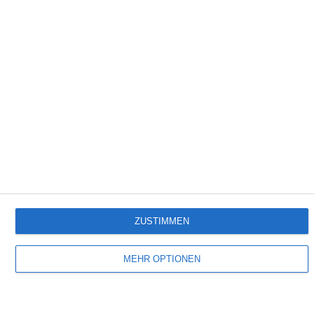
3:15
Cannelloni mit Ricotta und Spinat
Empfehlungen für Dich:
ZUSTIMMEN
MEHR OPTIONEN