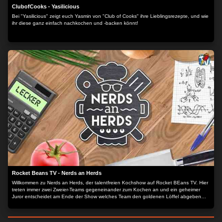
ClubofCooks - Yasilicious
Bei "Yasilicious" zeigt euch Yasmin von "Club of Cooks" ihre Lieblingsrezepte, und wie
ihr diese ganz einfach nachkochen und -backen könnt!
Rocket Beans TV - Nerds an Herds
Willkommen zu Nerds an Herds, der talentfreien Kochshow auf Rocket BEans TV. Hier
treten immer zwei Zweier-Teams gegeneinander zum Kochen an und ein geheimer
Juror entscheidet am Ende der Show welches Team den goldenen Löffel abgeben
muss ohne zu wissen, wer was gekocht hat.