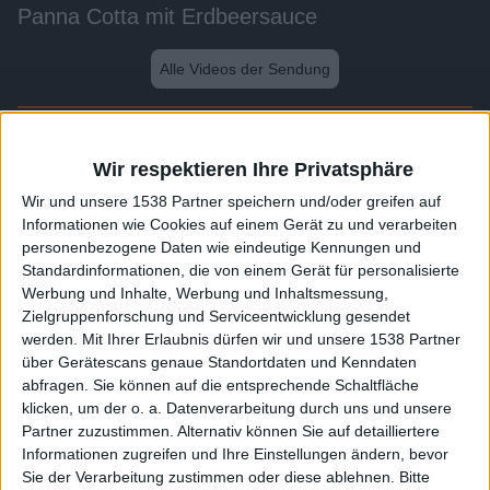
Panna Cotta mit Erdbeersauce
Alle Videos der Sendung
Weitere Videos dieser Sendung
Wir respektieren Ihre Privatsphäre
Wir und unsere 1538 Partner speichern und/oder greifen auf
Informationen wie Cookies auf einem Gerät zu und verarbeiten
personenbezogene Daten wie eindeutige Kennungen und
Standardinformationen, die von einem Gerät für personalisierte
Werbung und Inhalte, Werbung und Inhaltsmessung,
Zielgruppenforschung und Serviceentwicklung gesendet
werden.
Mit Ihrer Erlaubnis dürfen wir und unsere 1538 Partner
über Gerätescans genaue Standortdaten und Kenndaten
abfragen. Sie können auf die entsprechende Schaltfläche
2:54
klicken, um der o. a. Datenverarbeitung durch uns und unsere
Partner zuzustimmen. Alternativ können Sie auf detailliertere
Gefüllte Schweinefilets mit Parmaschinken
Informationen zugreifen und Ihre Einstellungen ändern, bevor
Sie der Verarbeitung zustimmen oder diese ablehnen.
Bitte