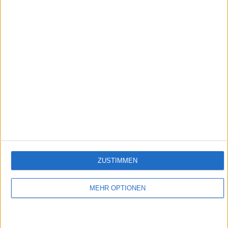
2:40
Gefüllte Pizzabrötchen
Empfehlungen für Dich:
ZUSTIMMEN
MEHR OPTIONEN