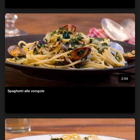
beachten Sie, dass die Verarbeitung mancher
personenbezogenen Daten ohne Ihre Einwilligung stattfinden
kann, obwohl Sie das Recht haben, einer solchen Verarbeitung
zu widersprechen. Ihre Einstellungen gelten lediglich für diese
Website. Sie können Ihre Einstellungen jederzeit ändern oder
Ihre Einwilligung widerrufen, indem Sie zu dieser Website
zurückkehren und unten auf der Webseite auf die Schaltfläche
"Datenschutz" klicken.
2:04
Spaghetti alle vongole