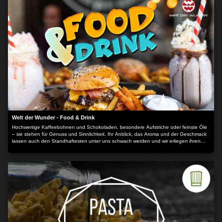
Welt der Wunder - Food & Drink
Hochwertige Kaffeebohnen und Schokoladen, besondere Aufstriche oder feinste Öle
– sie stehen für Genuss und Sinnlichkeit. Ihr Anblick, das Aroma und der Geschmack
lassen auch den Standhaftesten unter uns schwach werden und wir erliegen ihren
verführerischen Künsten. Die kleinen Gaumenfreunden wecken in uns ein
Glücksgefühl. Wir nehmen Sie mit in die Welt der Delikatessen und zeigen, wie die
wunderbaren Köstlichkeiten voller Hingabe hergestellt und verfeinert werden. Dabei
dürfen natürlich auch Bier, Gin und weitere Spirituosen nicht fehlen. Sehen Sie wie
regionale Manufakturen und weltweit bekannte Brauereien, Destillerien und Winzer
erlesende Spezialitäten mit unvergleichlichem Geschmack kreieren – wir geben
Einblicke in die Geschichten und Geheimnisse hinter den köstlichen Tropfen.