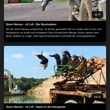
25:17
Stunt Heroes - s2 | e5 - Die Stuntvideos
Wo die Stunt Heroes auftauchen, ist Action garantiert! Ob zu Lande oder in der Luft:
Hauptsache es knallt und scheppert! Dazu kommt jede Menge Unsinn getreu dem
Motto „Effekt vor Logik“. Das Special präsentiert nochmals die actiongeladenen
Stuntvideos aus der ersten Staffel der Stunt Heroes sowie weitere Highlights.
24:12
Stunt Heroes - s3 | e5 - Alarm in der Kiesgrube