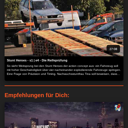
27:08
Stunt Heroes - s1 | e4 - Die Reifeprüfung
So sieht Weitsprung bei den Stunt Heroes der action concept aus: ein Fahrzeug soll
mit hoher Geschwindigkeit über vier nacheinander explodierende Fahrzeuge springen.
Eine Frage von Präzision und Timing. Nachwuchsstuntfrau Tina soll beweisen, dass
sie es kann. Spektakulärer, actionreicher Stunttest mit Garantie auf blaue Flecken!
Empfehlungen für Dich: