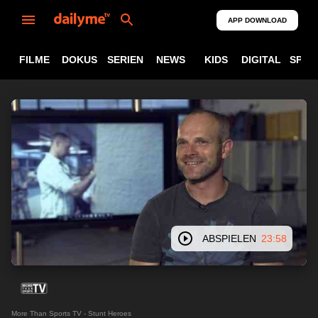
APP DOWNLOAD
FILME
DOKUS
SERIEN
NEWS
KIDS
DIGITAL
SPOR
ABSPIELEN
23:58
More Than Sports TV - Stunt Heroes