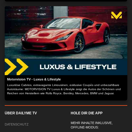
(und Chat) von ihrer Meinung überzeugen. Dabei geht es vor allem um Improvisation
und leidenschaftliche Monologe zum Thema. Hier wird debattiert, gezankt und
gestritten bis Einer die kräftezehrenden Runden für sich entscheiden kann.
Motorvision TV - Luxus & Lifestyle
Luxuriöse Cabrios, extravagante Limousinen, exklusive Coupés und unbezahlbare
Autoträume: MOTORVISION TV Luxus & Lifestyle zeigt die Autos der Schönen und
Reichen von Herstellern wie Rolls Royce, Bentley, Mercedes, BMW und Jaguar.
ÜBER DAILYME TV
HOLE DIR DIE APP
MEHR INHALTE INKLUSIVE,
DATENSCHUTZ
OFFLINE-MODUS: