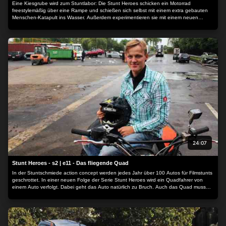
Eine Kiesgrube wird zum Stuntlabor: Die Stunt Heroes schicken ein Motorrad
freestylemäßig über eine Rampe und schießen sich selbst mit einem extra gebauten
Menschen-Katapult ins Wasser. Außerdem experimentieren sie mit einem neuen
System: Damit soll sich ein präparierter Wagen bei Tempo 70 mehrfach im Sand
überschlagen. Den Job als Fahrerin übernimmt Stuntfrau Tina!
24:07
Stunt Heroes - s2 | e11 - Das fliegende Quad
In der Stuntschmiede action concept werden jedes Jahr über 100 Autos für Filmstunts
geschrottet. In einer neuen Folge der Serie Stunt Heroes wird ein Quadfahrer von
einem Auto verfolgt. Dabei geht das Auto natürlich zu Bruch. Auch das Quad muss
dran glauben - die Frage ist nur: wie? Denn mit diesem Stunt betreten die Stunt
Heroes Neuland. Keiner weiß, ob es klappt.