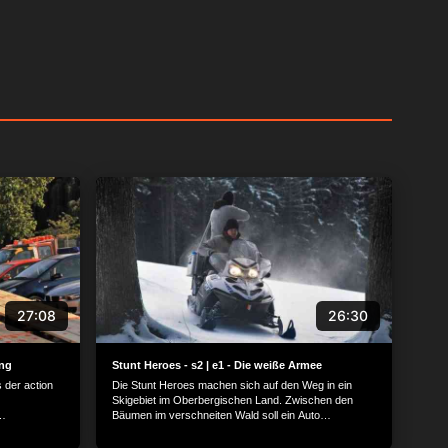
27:08
26:30
ung
Stunt Heroes - s2 | e1 - Die weiße Armee
 der action
Die Stunt Heroes machen sich auf den Weg in ein
Skigebiet im Oberbergischen Land. Zwischen den
Bäumen im verschneiten Wald soll ein Auto
 Frage von
explodieren, während ein Stuntman vom
u Tina soll
explodierenden Auto wegfliegt. Warum das Ganze?