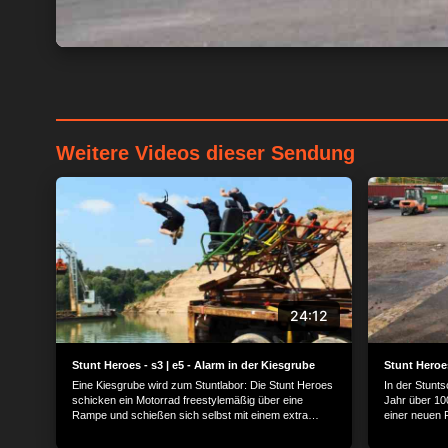
Weitere Videos dieser Sendung
24:12
Stunt Heroes - s3 | e5 - Alarm in der Kiesgrube
Stunt Heroes
Eine Kiesgrube wird zum Stuntlabor: Die Stunt Heroes
In der Stunt
schicken ein Motorrad freestylemäßig über eine
Jahr über 100
Rampe und schießen sich selbst mit einem extra
einer neuen F
gebauten Menschen-Katapult ins Wasser. Außerdem
Quadfahrer v
experimentieren sie mit einem neuen System: Damit
Auto natürli