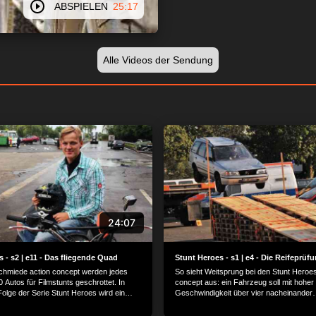
ABSPIELEN
25:17
Alle Videos der Sendung
24:07
 - s2 | e11 - Das fliegende Quad
Stunt Heroes - s1 | e4 - Die Reifeprüf
schmiede action concept werden jedes
So sieht Weitsprung bei den Stunt Heroes
 Autos für Filmstunts geschrottet. In
concept aus: ein Fahrzeug soll mit hoher
olge der Serie Stunt Heroes wird ein
Geschwindigkeit über vier nacheinander
on einem Auto verfolgt. Dabei geht das
explodierende Fahrzeuge springen. Eine
ch zu Bruch. Auch das Quad muss dran
Präzision und Timing. Nachwuchsstuntfra