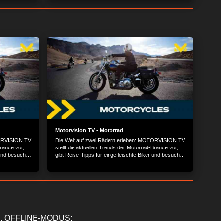
er,
Weil eine Armee weißgekleideter Soldaten die Stunt
blaue Flecken!
Heroes angreift.
Motorvision TV - Motorrad
TORVISION TV
Die Welt auf zwei Rädern erleben: MOTORVISION TV
Brance vor,
stellt die aktuellen Trends der Motorrad-Brance vor,
 und besucht
gibt Reise-Tipps für eingefleischte Biker und besucht
die angesagtesten Events der Szene.
, OFFLINE-MODUS: