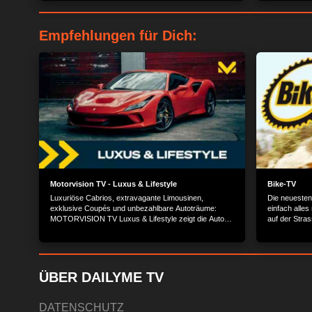
soll sich ein präparierter Wagen bei Tempo 70
glauben - die
mehrfach im Sand überschlagen. Den Job als
Stunt betret
Fahrerin übernimmt Stuntfrau Tina!
ob es klappt.
Empfehlungen für Dich:
Motorvision TV - Luxus & Lifestyle
Bike-TV
Luxuriöse Cabrios, extravagante Limousinen,
Die neuesten
exklusive Coupés und unbezahlbare Autoträume:
einfach alle
MOTORVISION TV Luxus & Lifestyle zeigt die Autos
auf der Stras
der Schönen und Reichen von Herstellern wie Rolls
Royce, Bentley, Mercedes, BMW und Jaguar.
ÜBER DAILYME TV
DATENSCHUTZ