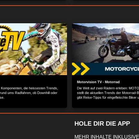
 Frage ist nur: wie? Denn mit diesem
beweisen, dass sie es kann. Spektakulär
en die Stunt Heroes Neuland. Keiner weiß,
actionreicher Stunttest mit Garantie auf 
Motorvision TV - Motorrad
 Komponenten, die heissesten Trends,
Die Welt auf zwei Rädern erleben: MO
s rund ums Radfahren, ob Downhill oder
stellt die aktuellen Trends der Motorrad-
se.
gibt Reise-Tipps für eingefleischte Biker
die angesagtesten Events der Szene.
HOLE DIR DIE APP
MEHR INHALTE INKLUSIVE