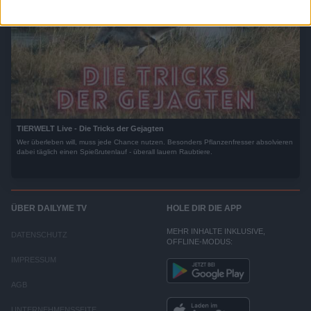
Planegg/München
TIERWELT Live - Die Tricks der Gejagten
Wer überleben will, muss jede Chance nutzen. Besonders Pflanzenfresser absolvieren
dabei täglich einen Spießrutenlauf - überall lauern Raubtiere.
ÜBER DAILYME TV
HOLE DIR DIE APP
MEHR INHALTE INKLUSIVE,
DATENSCHUTZ
OFFLINE-MODUS:
IMPRESSUM
AGB
UNTERNEHMENSSEITE