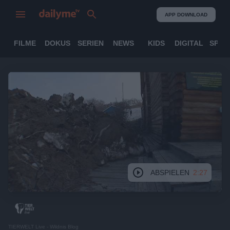
APP DOWNLOAD
FILME
DOKUS
SERIEN
NEWS
KIDS
DIGITAL
SPOR
ABSPIELEN
2:27
TIERWELT Live - Wildnis Blog