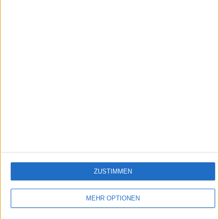
2:07
Mückenplage in Skandinavien
Insekten können Mensch und Tier das Leben zur Hölle machen!
Empfehlungen für Dich:
ZUSTIMMEN
MEHR OPTIONEN