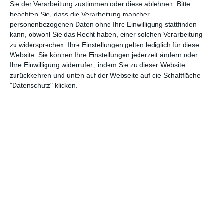
Sie der Verarbeitung zustimmen oder diese ablehnen.
Bitte
Verflucht
beachten Sie, dass die Verarbeitung mancher
Eine Expedition von Tierfilmer Uwe Anders scheint vom Unglück verfolgt zu sein! Doch
personenbezogenen Daten ohne Ihre Einwilligung stattfinden
darf man da abergläubisch werden?
kann, obwohl Sie das Recht haben, einer solchen Verarbeitung
zu widersprechen. Ihre Einstellungen gelten lediglich für diese
Website. Sie können Ihre Einstellungen jederzeit ändern oder
Ihre Einwilligung widerrufen, indem Sie zu dieser Website
zurückkehren und unten auf der Webseite auf die Schaltfläche
"Datenschutz" klicken.
3:37
Eisbär im Camp
Tierfilmer Uwe Anders ist Spezialist darin, Eisbären vor die Kamera zu bekommen.
Doch manchmal haben die Tiere ihren eigenen Willen!