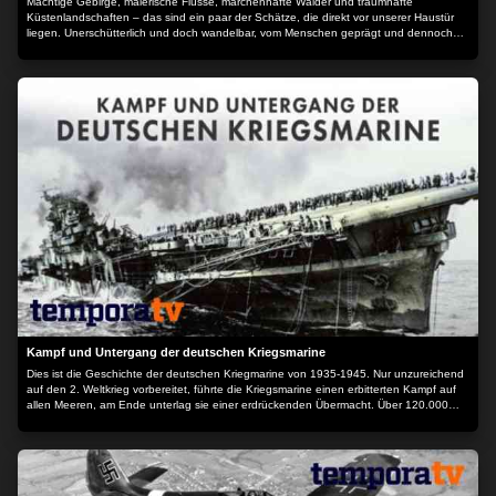
Mächtige Gebirge, malerische Flüsse, märchenhafte Wälder und traumhafte
Küstenlandschaften – das sind ein paar der Schätze, die direkt vor unserer Haustür
liegen. Unerschütterlich und doch wandelbar, vom Menschen geprägt und dennoch
ursprünglich geblieben, so präsentieren sich die Filme aus unserer "Wilden Heimat".
Kampf und Untergang der deutschen Kriegsmarine
Dies ist die Geschichte der deutschen Kriegmarine von 1935-1945. Nur unzureichend
auf den 2. Weltkrieg vorbereitet, führte die Kriegsmarine einen erbitterten Kampf auf
allen Meeren, am Ende unterlag sie einer erdrückenden Übermacht. Über 120.000
Marinesoldaten kehrten nicht zurück, darunter auch viele Berichterstatter, denen wir
die hier gezeigten Aufnahmen verdanken. Sie alle hatten auf ihre politische Führung
so wenig Einlusss wie die Soldaten ihrer Gegner auf deren Führung. Unser Bericht
gibt im Wesentlichen Originalkommentare und -bilder wieder: sie ist unerläßlich, wenn
der Geist jener Epoche und das daraus hervorgegangene Geschehen sowie die