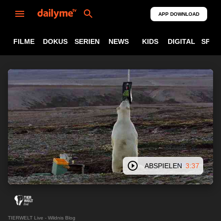
APP DOWNLOAD
FILME
DOKUS
SERIEN
NEWS
KIDS
DIGITAL
SPOR
ABSPIELEN
3:37
TIERWELT Live - Wildnis Blog