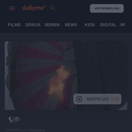
APP DOWNLOAD
FILME
DOKUS
SERIEN
NEWS
KIDS
DIGITAL
SPOR
ABSPIELEN
2:56
TIERWELT Live - Wildnis Blog