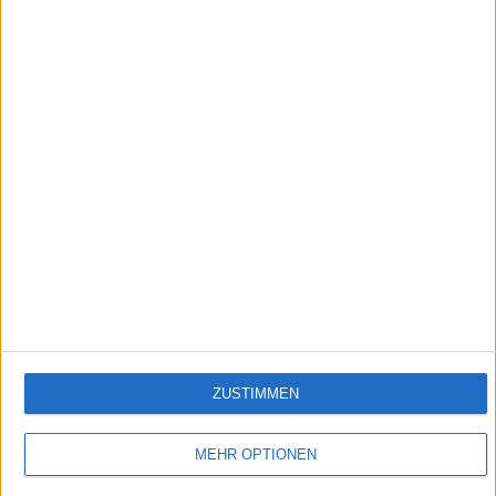
4:04
Tierfilm Hightech
Tierfilmer sind mit modernster Technik ausgestattet, um uns die atemberaubende
Schönheit der Natur direkt ins Wohnzimmer zu bringen.
Empfehlungen für Dich:
ZUSTIMMEN
MEHR OPTIONEN