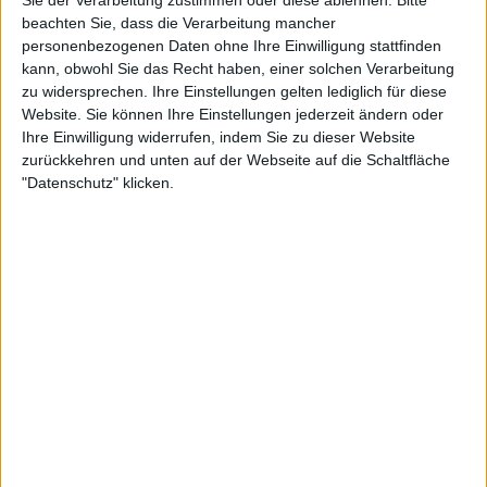
Sie der Verarbeitung zustimmen oder diese ablehnen.
Bitte
beachten Sie, dass die Verarbeitung mancher
Die Schlammlawine
personenbezogenen Daten ohne Ihre Einwilligung stattfinden
Bei Dreharbeiten in Russland kommt unser Tierfilmer Christian Baumeister in eine
lebensbedrohliche Situation.
kann, obwohl Sie das Recht haben, einer solchen Verarbeitung
zu widersprechen. Ihre Einstellungen gelten lediglich für diese
Website. Sie können Ihre Einstellungen jederzeit ändern oder
Ihre Einwilligung widerrufen, indem Sie zu dieser Website
zurückkehren und unten auf der Webseite auf die Schaltfläche
"Datenschutz" klicken.
2:24
Verflucht
Eine Expedition von Tierfilmer Uwe Anders scheint vom Unglück verfolgt zu sein! Doch
darf man da abergläubisch werden?