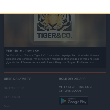
MDR - Elefant, Tiger & Co
Die Doku-Soap "Elefant, Tiger & Co." - aus dem Leipziger Zoo, einem der ältesten
Tierparks Deutschlands, mit der größten Menschenaffenanlage der Welt und einer
gigantischen Löwensavanne - erzählt vom Alltag, von Sorgen, Problemen und
Erfolgen der Zoobewohner.
ÜBER DAILYME TV
HOLE DIR DIE APP
MEHR INHALTE INKLUSIVE,
DATENSCHUTZ
OFFLINE-MODUS:
IMPRESSUM
AGB