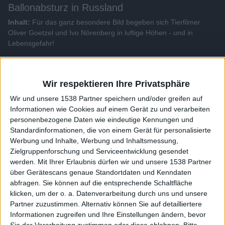
Ballonabsturz in Russland
Inhalt:
Für das ganz besondere Bild begeben sich Tierfilmer
Oliver Goetzel und Ivo Nörenberg in luftige Höhen - und in
Lebensgefahr!
Alle Videos der Sendung
Wir respektieren Ihre Privatsphäre
Wir und unsere 1538 Partner speichern und/oder greifen auf
Weitere Videos dieser Sendung
Informationen wie Cookies auf einem Gerät zu und verarbeiten
personenbezogene Daten wie eindeutige Kennungen und
Standardinformationen, die von einem Gerät für personalisierte
Werbung und Inhalte, Werbung und Inhaltsmessung,
Zielgruppenforschung und Serviceentwicklung gesendet
werden.
Mit Ihrer Erlaubnis dürfen wir und unsere 1538 Partner
über Gerätescans genaue Standortdaten und Kenndaten
abfragen. Sie können auf die entsprechende Schaltfläche
klicken, um der o. a. Datenverarbeitung durch uns und unsere
Partner zuzustimmen. Alternativ können Sie auf detailliertere
Informationen zugreifen und Ihre Einstellungen ändern, bevor
2:27