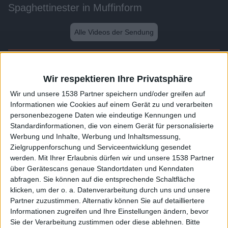
Spaghettinester in Muffinform
Alle Videos der Sendung
Weitere Videos dieser Sendung
Wir respektieren Ihre Privatsphäre
Wir und unsere 1538 Partner speichern und/oder greifen auf
Informationen wie Cookies auf einem Gerät zu und verarbeiten
personenbezogene Daten wie eindeutige Kennungen und
Standardinformationen, die von einem Gerät für personalisierte
Werbung und Inhalte, Werbung und Inhaltsmessung,
Zielgruppenforschung und Serviceentwicklung gesendet
werden.
Mit Ihrer Erlaubnis dürfen wir und unsere 1538 Partner
über Gerätescans genaue Standortdaten und Kenndaten
abfragen. Sie können auf die entsprechende Schaltfläche
0:46
klicken, um der o. a. Datenverarbeitung durch uns und unsere
Partner zuzustimmen. Alternativ können Sie auf detailliertere
Süßkartoffel Pommes Frites
Informationen zugreifen und Ihre Einstellungen ändern, bevor
Sie der Verarbeitung zustimmen oder diese ablehnen.
Bitte