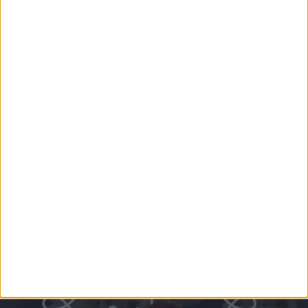
Rocket Beans TV - Nerds an Herds
Willkommen zu Nerds an Herds, der talentfreien Kochshow auf Rocket BEans TV. Hier
treten immer zwei Zweier-Teams gegeneinander zum Kochen an und ein geheimer
Juror entscheidet am Ende der Show welches Team den goldenen Löffel abgeben
muss ohne zu wissen, wer was gekocht hat.