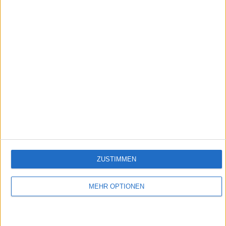
1:50
Veggieburger
Empfehlungen für Dich:
ZUSTIMMEN
MEHR OPTIONEN