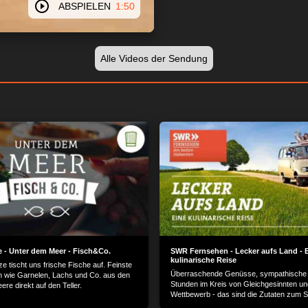
ABSPIELEN
1:50
Alle Videos der Sendung
 - Unter dem Meer - Fisch&Co.
SWR Fernsehen - Lecker aufs Land - 
kulinarische Reise
ze tischt uns frische Fische auf. Feinste
Überraschende Genüsse, sympathische H
en wie Garnelen, Lachs und Co. aus den
Stunden im Kreis von Gleichgesinnten un
ere direkt auf den Teller.
Wettbewerb - das sind die Zutaten zum
Erfolgsformat "Lecker aufs Land?.