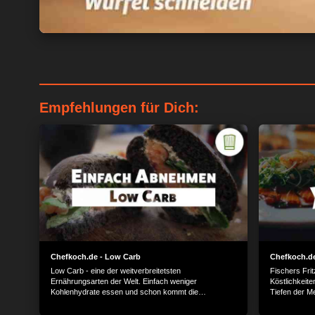
Empfehlungen für Dich:
Chefkoch.de - Low Carb
Chefkoch.de
Low Carb - eine der weitverbreitetsten
Fischers Frit
Ernährungsarten der Welt. Einfach weniger
Köstlichkeit
Kohlenhydrate essen und schon kommt die
Tiefen der Me
Traumfigur wie von allein. Kann das funktionieren?
Probier es einfach aus und koch los!