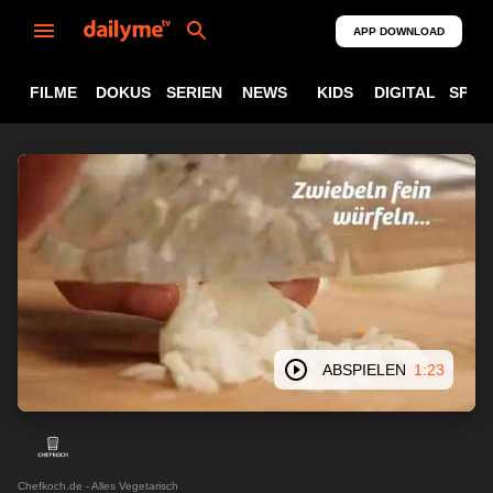
APP DOWNLOAD
FILME
DOKUS
SERIEN
NEWS
KIDS
DIGITAL
SPOR
ABSPIELEN
1:23
Chefkoch.de - Alles Vegetarisch