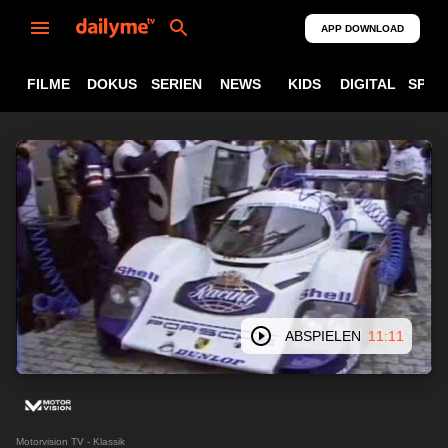
APP DOWNLOAD
FILME
DOKUS
SERIEN
NEWS
KIDS
DIGITAL
SPOR
ABSPIELEN
11:11
Motorvision TV - Klassik