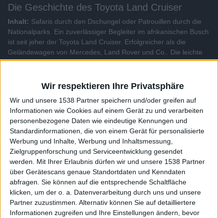
Die Geschichte des Toyota Land Cruiser
Inhalt:
Safaris durch den Dschungel oder Patrouillen durch die
Nationalparks. Ein zuverlässiger Begleiter im afrikanischen Busch
ist seit jeher der Toyota Land Cruiser. Erfolgreicher als die
Geländewagen von Mercedes, Land Rover und Co.. Die leichte
Ersatzteilbeschaffung des Land Cruisers macht den Unterschied.
Dieses Buschtaxi bringt wirklich alles von A nach B.
Wir respektieren Ihre Privatsphäre
Alle Videos der Sendung
Wir und unsere 1538 Partner speichern und/oder greifen auf
Informationen wie Cookies auf einem Gerät zu und verarbeiten
personenbezogene Daten wie eindeutige Kennungen und
Weitere Videos dieser Sendung
Standardinformationen, die von einem Gerät für personalisierte
Werbung und Inhalte, Werbung und Inhaltsmessung,
Zielgruppenforschung und Serviceentwicklung gesendet
werden.
Mit Ihrer Erlaubnis dürfen wir und unsere 1538 Partner
über Gerätescans genaue Standortdaten und Kenndaten
abfragen. Sie können auf die entsprechende Schaltfläche
klicken, um der o. a. Datenverarbeitung durch uns und unsere
Partner zuzustimmen. Alternativ können Sie auf detailliertere
Informationen zugreifen und Ihre Einstellungen ändern, bevor