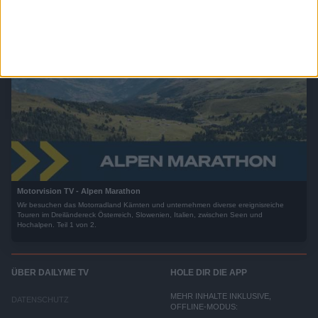
auf Probefahrt durch die Welt der Automobilität von heute und morgen.
Motorvision TV - Alpen Marathon
Wir besuchen das Motorradland Kärnten und unternehmen diverse ereignisreiche
Touren im Dreiländereck Österreich, Slowenien, Italien, zwischen Seen und
Hochalpen. Teil 1 von 2.
ÜBER DAILYME TV
HOLE DIR DIE APP
MEHR INHALTE INKLUSIVE,
DATENSCHUTZ
OFFLINE-MODUS: