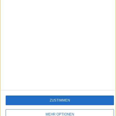
5:21
Historische Wartburg-Modelle
Familientreffen in Wernigerode: Wartburg 311, 312 und 313 beweisen, dass auch in
der DDR schöne Autos gebaut worden sind.
Empfehlungen für Dich:
ZUSTIMMEN
MEHR OPTIONEN