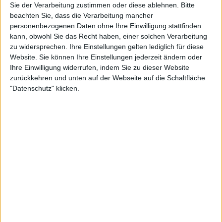
Sie der Verarbeitung zustimmen oder diese ablehnen.
Bitte
beachten Sie, dass die Verarbeitung mancher
4:43
personenbezogenen Daten ohne Ihre Einwilligung stattfinden
kann, obwohl Sie das Recht haben, einer solchen Verarbeitung
Russische Offroad Legende - Der Lada Taiga 4x4
zu widersprechen. Ihre Einstellungen gelten lediglich für diese
Als Lada Niva läuft er 1976 zum ersten Mal vom Band. Seither bauen ihn die Russen
Website. Sie können Ihre Einstellungen jederzeit ändern oder
so gut wie unverändert. Das muss kein Nachteil sein, denn warum etwas modifizieren,
Ihre Einwilligung widerrufen, indem Sie zu dieser Website
das sich seit Jahrzehnten in den unterschiedlichsten Landschaften und Regionen der
Welt bewährt hat. Zumindest seine Offroad-Eigenschaften sind unbestritten. Es gibt
zurückkehren und unten auf der Webseite auf die Schaltfläche
kaum einen Untergrund, der dem Allradler nicht zuzutrauen ist.
"Datenschutz" klicken.
3:41
Volvo Lappländer 6x6