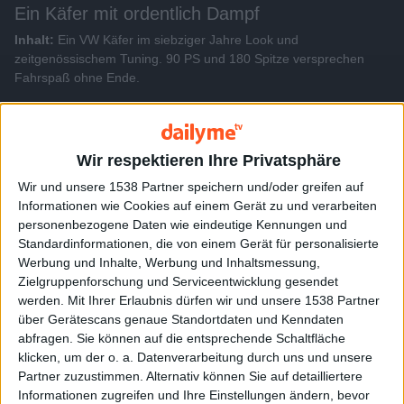
Ein Käfer mit ordentlich Dampf
Inhalt:
Ein VW Käfer im siebziger Jahre Look und
zeitgenössischem Tuning. 90 PS und 180 Spitze versprechen
Fahrspaß ohne Ende.
Alle Videos der Sendung
Wir respektieren Ihre Privatsphäre
Wir und unsere 1538 Partner speichern und/oder greifen auf
Weitere Videos dieser Sendung
Informationen wie Cookies auf einem Gerät zu und verarbeiten
personenbezogene Daten wie eindeutige Kennungen und
Standardinformationen, die von einem Gerät für personalisierte
Werbung und Inhalte, Werbung und Inhaltsmessung,
Zielgruppenforschung und Serviceentwicklung gesendet
werden.
Mit Ihrer Erlaubnis dürfen wir und unsere 1538 Partner
über Gerätescans genaue Standortdaten und Kenndaten
abfragen. Sie können auf die entsprechende Schaltfläche
klicken, um der o. a. Datenverarbeitung durch uns und unsere
Partner zuzustimmen. Alternativ können Sie auf detailliertere
Informationen zugreifen und Ihre Einstellungen ändern, bevor
6:39