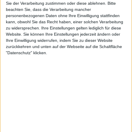
Sie der Verarbeitung zustimmen oder diese ablehnen.
Bitte
beachten Sie, dass die Verarbeitung mancher
BMW 328 Kamm Coupe
personenbezogenen Daten ohne Ihre Einwilligung stattfinden
Auferstehung eines Mythos. Ein Neuaufbau des BMW 328 Kamm-Coupé, dem Mille
Miglia-Rennwagen von 1940.
kann, obwohl Sie das Recht haben, einer solchen Verarbeitung
zu widersprechen. Ihre Einstellungen gelten lediglich für diese
Website. Sie können Ihre Einstellungen jederzeit ändern oder
Ihre Einwilligung widerrufen, indem Sie zu dieser Website
zurückkehren und unten auf der Webseite auf die Schaltfläche
"Datenschutz" klicken.
4:39
Aston Martin Lagonda Shooting Brake
Der Aston Martin Lagonda Shooting Brake. Ein einzigartiger Hightech-Kombi.