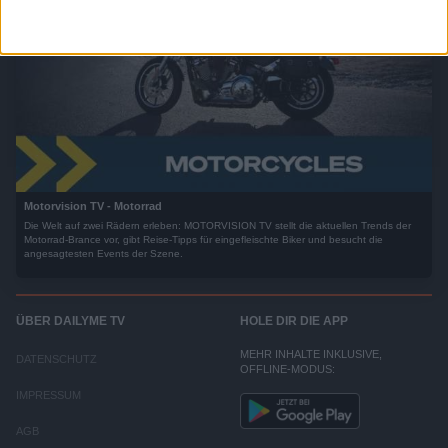
Motorvision TV - Motorrad
Die Welt auf zwei Rädern erleben: MOTORVISION TV stellt die aktuellen Trends der
Motorrad-Brance vor, gibt Reise-Tipps für eingefleischte Biker und besucht die
angesagtesten Events der Szene.
ÜBER DAILYME TV
HOLE DIR DIE APP
MEHR INHALTE INKLUSIVE,
DATENSCHUTZ
OFFLINE-MODUS:
IMPRESSUM
AGB