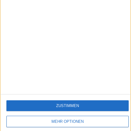
4:04
Ford Capri RS 2600
Deutschlands erstes Muscle Car, ein Sportwagen mit dem Vortrieb eines Porsche 911,
aber nur etwa halb so teuer.
Empfehlungen für Dich:
ZUSTIMMEN
MEHR OPTIONEN