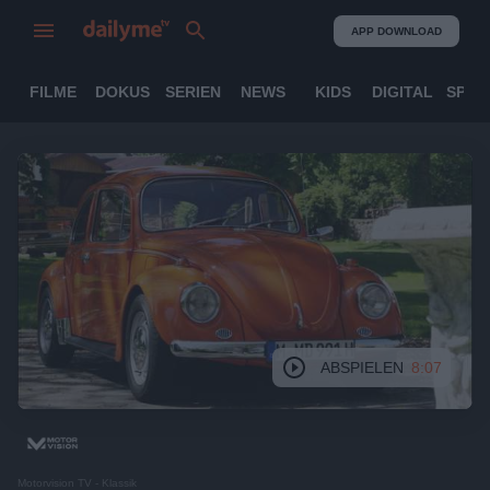
APP DOWNLOAD
FILME
DOKUS
SERIEN
NEWS
KIDS
DIGITAL
SPOR
ABSPIELEN
8:07
Motorvision TV - Klassik