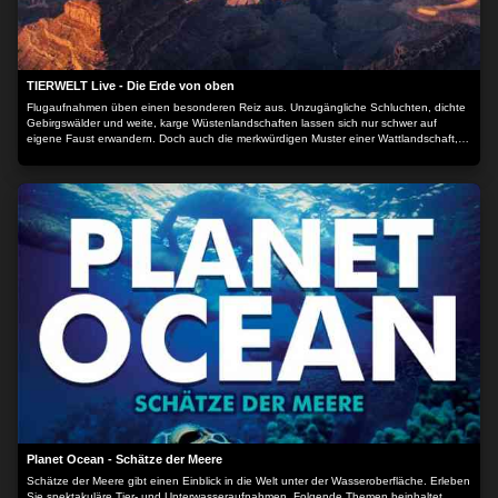
TIERWELT Live - Die Erde von oben
Flugaufnahmen üben einen besonderen Reiz aus. Unzugängliche Schluchten, dichte
Gebirgswälder und weite, karge Wüstenlandschaften lassen sich nur schwer auf
eigene Faust erwandern. Doch auch die merkwürdigen Muster einer Wattlandschaft,
die zahllosen Windungen eines Flusses und die surrealen Bilder kahler
Gesteinsformationen werden erst durch einen Blick von oben erkennbar. "Die Erde
von oben" zeigt Flugaufnahmen pur, lange Einstellungen, wenige Schnitte, ohne
Sprecher. Nur Musik und die Erde mal aus einer anderen Perspektive.
Planet Ocean - Schätze der Meere
Schätze der Meere gibt einen Einblick in die Welt unter der Wasseroberfläche. Erleben
Sie spektakuläre Tier- und Unterwasseraufnahmen. Folgende Themen beinhaltet