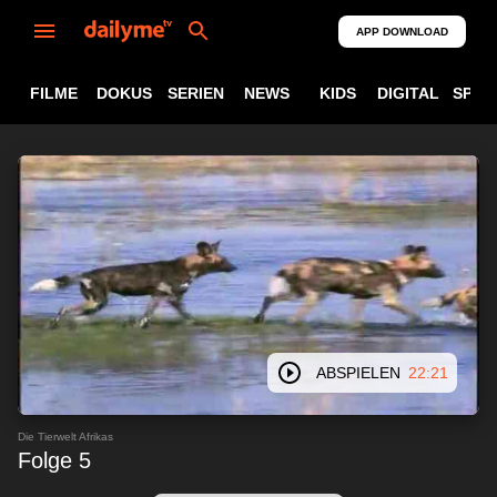
APP DOWNLOAD
FILME
DOKUS
SERIEN
NEWS
KIDS
DIGITAL
SPOR
ABSPIELEN
22:21
Die Tierwelt Afrikas
Folge 5