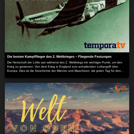
Die besten Kampfflieger des 2. Weltkrieges – Fliegende Festungen
Die Herrschaft der Lüfte war während des 2. Weltkriegs ein wichtiger Punkt, um den
Krieg zu gewinnen. Von dem Krieg in England zum anhaltenden Luftangriff über
Europa. Dies ist die Geschichte der Männer und Maschinen, die jeden Tag für den
Frieden kämpften. Mit den Kommentaren von denen, die daran beteiligt waren, ist
diese Serie ein faszinierender Rückblick auf die unglaubliche Tapferkeit der Piloten,
die den endgültigen Sieg nach Europa brachten. - B-17 Flying Fortress - Fliegende
Festung - B-24 Liberator - Der Befreier - P-47 Thunderbolt - Der Donnerschlag Der
Inhalt wird bereitgestellt von: PLAION PICTURES GmbH, Lochhamer Str. 9, 82152
Planegg/München