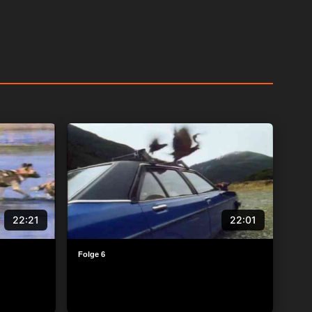
22:21
22:01
Folge 6