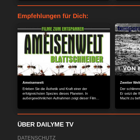
Empfehlungen für Dich:
Ameisenwelt
Zweiter Welt
Erleben Sie die Ästhetik und Kraft einer der
Der schlimms
erfolgreichsten Spezies dieses Planeten. In
Er setzt die
außergewöhnlichen Aufnahmen zeigt dieser Film
Macht zu befr
Ausschnitte des Lebens der Könige des Untergrunds.
der grausams
das sein bru
Atombomben 1
bereitgeste
Lochhamer S
ÜBER DAILYME TV
DATENSCHUTZ