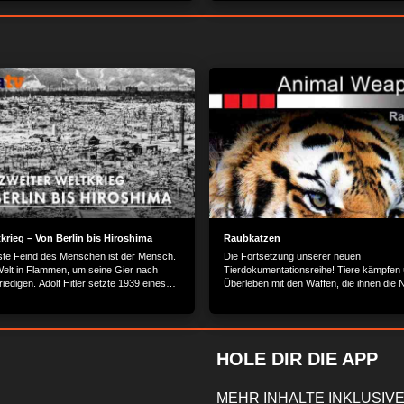
krieg – Von Berlin bis Hiroshima
Raubkatzen
te Feind des Menschen ist der Mensch.
Die Fortsetzung unserer neuen
 Welt in Flammen, um seine Gier nach
Tierdokumentationsreihe! Tiere kämpfen
iedigen. Adolf Hitler setzte 1939 eines
Überleben mit den Waffen, die ihnen die 
ten Szenarien der Menschheit in Gang,
gegeben hat! Spektakuläre Nahaufnahme
tales Ende mit dem Abwurf der ersten
atemberaubender Qualität!
945 über Japan fand. Der Inhalt wird
llt von: PLAION PICTURES GmbH,
tr. 9, 82152 Planegg/München
HOLE DIR DIE APP
MEHR INHALTE INKLUSIVE