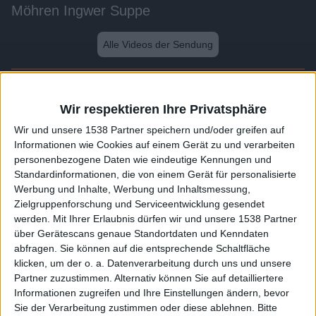
Möhren Ingwer Suppe
Alle Videos der Sendung
Weitere Videos dieser Sendung
Wir respektieren Ihre Privatsphäre
Wir und unsere 1538 Partner speichern und/oder greifen auf
Informationen wie Cookies auf einem Gerät zu und verarbeiten
personenbezogene Daten wie eindeutige Kennungen und
Standardinformationen, die von einem Gerät für personalisierte
Werbung und Inhalte, Werbung und Inhaltsmessung,
Zielgruppenforschung und Serviceentwicklung gesendet
werden.
Mit Ihrer Erlaubnis dürfen wir und unsere 1538 Partner
über Gerätescans genaue Standortdaten und Kenndaten
abfragen. Sie können auf die entsprechende Schaltfläche
1:45
klicken, um der o. a. Datenverarbeitung durch uns und unsere
Partner zuzustimmen. Alternativ können Sie auf detailliertere
Nudelsalat mit getrockneten Tomaten
Informationen zugreifen und Ihre Einstellungen ändern, bevor
Sie der Verarbeitung zustimmen oder diese ablehnen.
Bitte