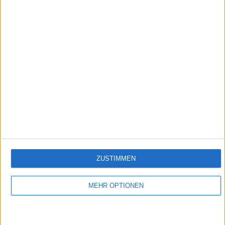
1:52
Schnelle Käsespätzle
Empfehlungen für Dich:
ZUSTIMMEN
MEHR OPTIONEN