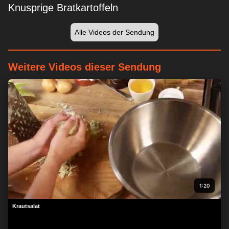
Knusprige Bratkartoffeln
Alle Videos der Sendung
Weitere Videos dieser Sendung
Wir respektieren Ihre Privatsphäre
Wir und unsere 1538 Partner speichern und/oder greifen auf
Informationen wie Cookies auf einem Gerät zu und verarbeiten
personenbezogene Daten wie eindeutige Kennungen und
Standardinformationen, die von einem Gerät für personalisierte
Werbung und Inhalte, Werbung und Inhaltsmessung,
Zielgruppenforschung und Serviceentwicklung gesendet
werden.
Mit Ihrer Erlaubnis dürfen wir und unsere 1538 Partner
über Gerätescans genaue Standortdaten und Kenndaten
abfragen. Sie können auf die entsprechende Schaltfläche
1:20
klicken, um der o. a. Datenverarbeitung durch uns und unsere
Partner zuzustimmen. Alternativ können Sie auf detailliertere
Krautsalat
Informationen zugreifen und Ihre Einstellungen ändern, bevor
Sie der Verarbeitung zustimmen oder diese ablehnen.
Bitte