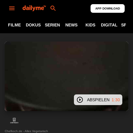
APP DOWNLOAD
FILME
DOKUS
SERIEN
NEWS
KIDS
DIGITAL
SPOR
ABSPIELEN
1:30
Chefkoch.de - Alles Vegetarisch