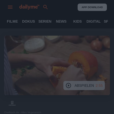
APP DOWNLOAD
FILME
DOKUS
SERIEN
NEWS
KIDS
DIGITAL
SPOR
ABSPIELEN
2:55
Chefkoch.de - Alles Vegetarisch