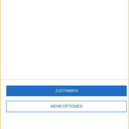
1:30
Knusprige Bratkartoffeln
Empfehlungen für Dich:
ZUSTIMMEN
MEHR OPTIONEN