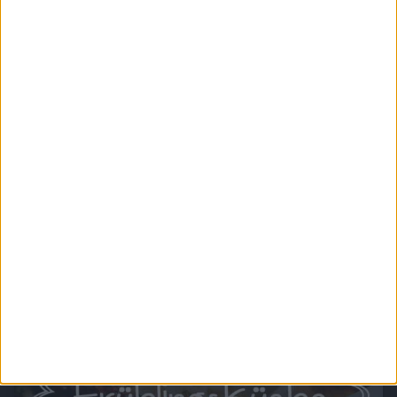
Rocket Beans TV - Nerds an Herds
Willkommen zu Nerds an Herds, der talentfreien Kochshow auf Rocket BEans TV. Hier
treten immer zwei Zweier-Teams gegeneinander zum Kochen an und ein geheimer
Juror entscheidet am Ende der Show welches Team den goldenen Löffel abgeben
muss ohne zu wissen, wer was gekocht hat.