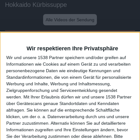
Hokkaido Kürbissuppe
Alle Videos der Sendung
Weitere Videos dieser Sendung
Wir respektieren Ihre Privatsphäre
Wir und unsere 1538 Partner speichern und/oder greifen auf
Informationen wie Cookies auf einem Gerät zu und verarbeiten
personenbezogene Daten wie eindeutige Kennungen und
Standardinformationen, die von einem Gerät für personalisierte
Werbung und Inhalte, Werbung und Inhaltsmessung,
Zielgruppenforschung und Serviceentwicklung gesendet
werden.
Mit Ihrer Erlaubnis dürfen wir und unsere 1538 Partner
über Gerätescans genaue Standortdaten und Kenndaten
abfragen. Sie können auf die entsprechende Schaltfläche
2:23
klicken, um der o. a. Datenverarbeitung durch uns und unsere
Partner zuzustimmen. Alternativ können Sie auf detailliertere
Italienischer Nudelsalat mit Rucola
Informationen zugreifen und Ihre Einstellungen ändern, bevor
Sie der Verarbeitung zustimmen oder diese ablehnen.
Bitte