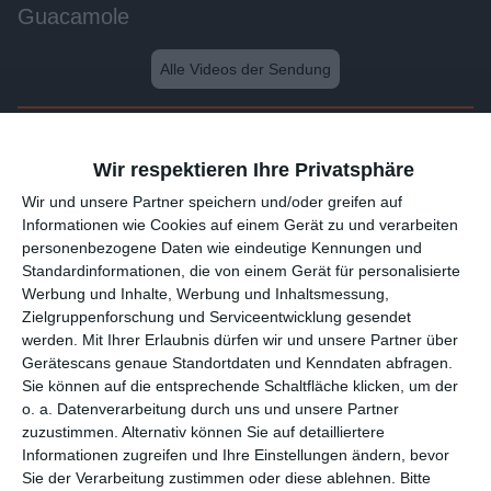
Guacamole
Alle Videos der Sendung
Weitere Videos dieser Sendung
Wir respektieren Ihre Privatsphäre
Wir und unsere 1538 Partner speichern und/oder greifen auf
Informationen wie Cookies auf einem Gerät zu und verarbeiten
personenbezogene Daten wie eindeutige Kennungen und
Standardinformationen, die von einem Gerät für personalisierte
Werbung und Inhalte, Werbung und Inhaltsmessung,
Zielgruppenforschung und Serviceentwicklung gesendet
werden.
Mit Ihrer Erlaubnis dürfen wir und unsere 1538 Partner
über Gerätescans genaue Standortdaten und Kenndaten
abfragen. Sie können auf die entsprechende Schaltfläche
1:14
klicken, um der o. a. Datenverarbeitung durch uns und unsere
Partner zuzustimmen. Alternativ können Sie auf detailliertere
Gurkensalat mit Essig und Öl
Informationen zugreifen und Ihre Einstellungen ändern, bevor
Sie der Verarbeitung zustimmen oder diese ablehnen.
Bitte