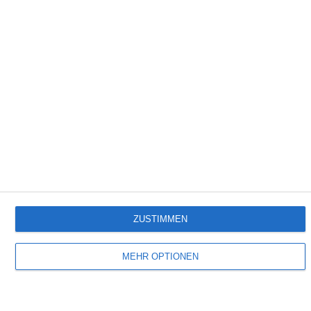
1:53
Italienischer Pizzateig
Empfehlungen für Dich:
ZUSTIMMEN
MEHR OPTIONEN