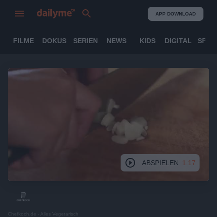
APP DOWNLOAD
FILME
DOKUS
SERIEN
NEWS
KIDS
DIGITAL
SPOR
ABSPIELEN
1:17
Chefkoch.de - Alles Vegetarisch