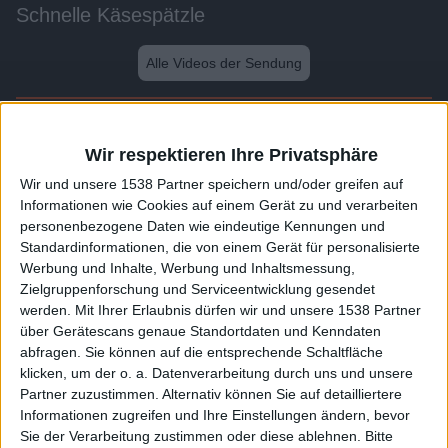
Schnelle Käsespätzle
Alle Videos der Sendung
Weitere Videos dieser Sendung
Wir respektieren Ihre Privatsphäre
Wir und unsere 1538 Partner speichern und/oder greifen auf
Informationen wie Cookies auf einem Gerät zu und verarbeiten
personenbezogene Daten wie eindeutige Kennungen und
Standardinformationen, die von einem Gerät für personalisierte
Werbung und Inhalte, Werbung und Inhaltsmessung,
Zielgruppenforschung und Serviceentwicklung gesendet
werden.
Mit Ihrer Erlaubnis dürfen wir und unsere 1538 Partner
über Gerätescans genaue Standortdaten und Kenndaten
abfragen. Sie können auf die entsprechende Schaltfläche
3:12
klicken, um der o. a. Datenverarbeitung durch uns und unsere
Partner zuzustimmen. Alternativ können Sie auf detailliertere
Selbstgebackenes Knoblauchbrot
Informationen zugreifen und Ihre Einstellungen ändern, bevor
Sie der Verarbeitung zustimmen oder diese ablehnen.
Bitte