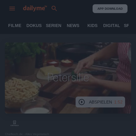
APP DOWNLOAD
FILME
DOKUS
SERIEN
NEWS
KIDS
DIGITAL
SPOR
ABSPIELEN
1:52
Chefkoch.de - Alles Vegetarisch