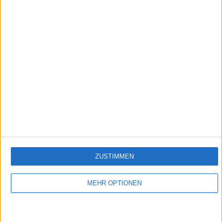
2:33
Cremiger Nudelauflauf mit Tomaten und Mozzarella
Empfehlungen für Dich:
ZUSTIMMEN
MEHR OPTIONEN