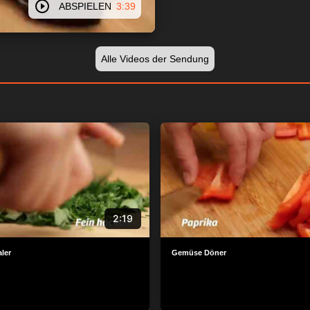
ABSPIELEN
3:39
Alle Videos der Sendung
2:19
ler
Gemüse Döner