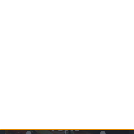
dürfen natürlich auch Bier, Gin und weitere Spirituosen nicht fehlen. Sehen Sie wie
regionale Manufakturen und weltweit bekannte Brauereien, Destillerien und Winzer
erlesende Spezialitäten mit unvergleichlichem Geschmack kreieren – wir geben
Einblicke in die Geschichten und Geheimnisse hinter den köstlichen Tropfen.
Chefkoch.de - Italienische Küche
Pasta, Pizza und Panna Cotta - Die Klassiker der italienischen Küche. Ganz einfach
zum Nachkochen.