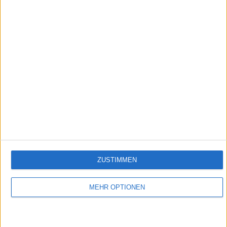
1:35
Panna Cotta
Empfehlungen für Dich:
ZUSTIMMEN
MEHR OPTIONEN