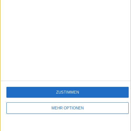
1:42
Rote Grütze
Empfehlungen für Dich:
ZUSTIMMEN
MEHR OPTIONEN