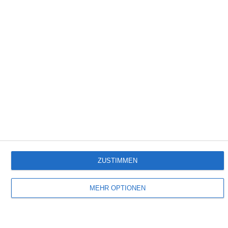
1:40
Fetacreme
Empfehlungen für Dich:
ZUSTIMMEN
MEHR OPTIONEN