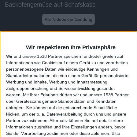
Backofengemüse auf Schafskäse
Alle Videos der Sendung
Weitere Videos dieser Sendung
Wir respektieren Ihre Privatsphäre
Wir und unsere 1538 Partner speichern und/oder greifen auf
Informationen wie Cookies auf einem Gerät zu und verarbeiten
personenbezogene Daten wie eindeutige Kennungen und
Standardinformationen, die von einem Gerät für personalisierte
Werbung und Inhalte, Werbung und Inhaltsmessung,
Zielgruppenforschung und Serviceentwicklung gesendet
werden.
Mit Ihrer Erlaubnis dürfen wir und unsere 1538 Partner
über Gerätescans genaue Standortdaten und Kenndaten
abfragen. Sie können auf die entsprechende Schaltfläche
1:57
klicken, um der o. a. Datenverarbeitung durch uns und unsere
Partner zuzustimmen. Alternativ können Sie auf detailliertere
Bester Vegetarischer Nudelauflauf
Informationen zugreifen und Ihre Einstellungen ändern, bevor
Sie der Verarbeitung zustimmen oder diese ablehnen.
Bitte