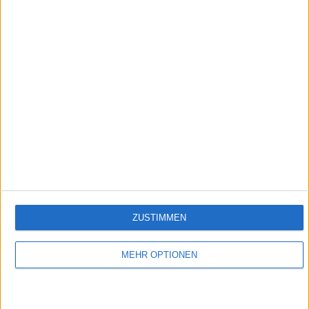
2:14
Falafel
Empfehlungen für Dich:
ZUSTIMMEN
MEHR OPTIONEN