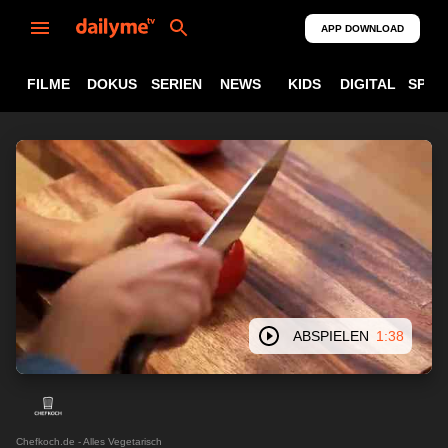
APP DOWNLOAD
FILME
DOKUS
SERIEN
NEWS
KIDS
DIGITAL
SPOR
ABSPIELEN
1:38
Chefkoch.de - Alles Vegetarisch