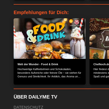
Empfehlungen für Dich:
Welt der Wunder - Food & Drink
Chefkoch.de
Hochwertige Kaffeebohnen und Schokoladen,
Hier findest 
besondere Aufstriche oder feinste Öle – sie stehen für
mindestens ei
Genuss und Sinnlichkeit. Ihr Anblick, das Aroma und
Spaß und gut
der Geschmack lassen auch den Standhaftesten
unter uns schwach werden und wir erliegen ihren
verführerischen Künsten. Die kleinen
Gaumenfreunden wecken in uns ein Glücksgefühl. Wir
nehmen Sie mit in die Welt der Delikatessen und
ÜBER DAILYME TV
zeigen, wie die wunderbaren Köstlichkeiten voller
Hingabe hergestellt und verfeinert werden. Dabei
dürfen natürlich auch Bier, Gin und weitere Spirituosen
DATENSCHUTZ