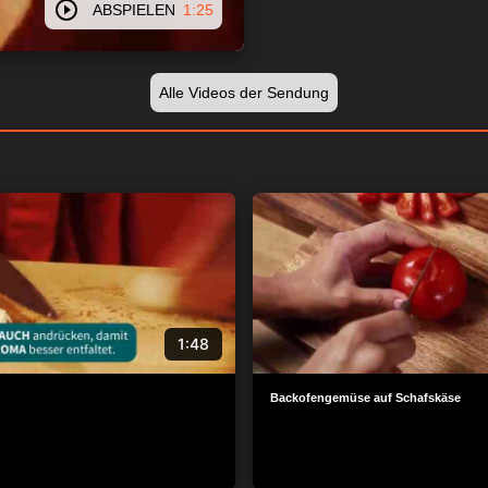
ABSPIELEN
1:25
Alle Videos der Sendung
1:48
Backofengemüse auf Schafskäse