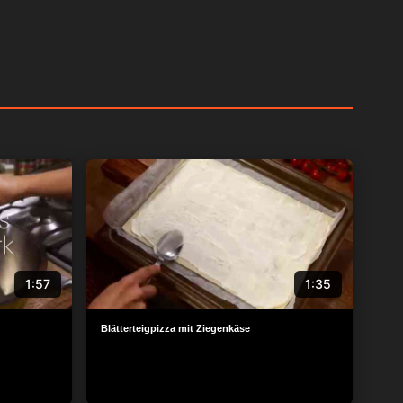
1:57
1:35
Blätterteigpizza mit Ziegenkäse