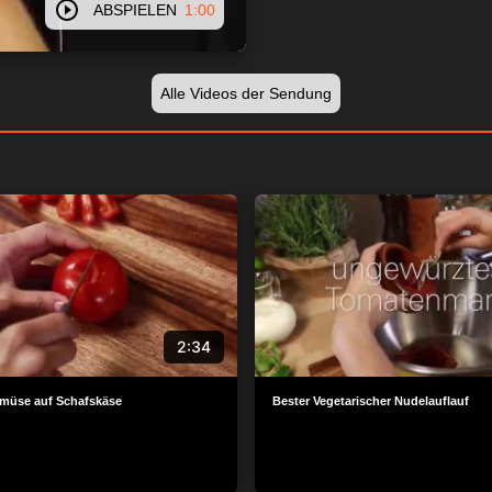
ABSPIELEN
1:00
Alle Videos der Sendung
2:34
müse auf Schafskäse
Bester Vegetarischer Nudelauflauf