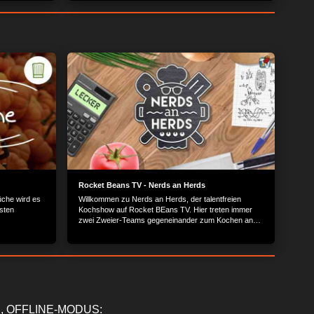
Rocket Beans TV - Nerds an Herds
üche wird es
Willkommen zu Nerds an Herds, der talentfreien
sten
Kochshow auf Rocket BEans TV. Hier treten immer
zwei Zweier-Teams gegeneinander zum Kochen an
und ein geheimer Juror entscheidet am Ende der
Show welches Team den goldenen Löffel abgeben
muss ohne zu wissen, wer was gekocht hat.
, OFFLINE-MODUS: