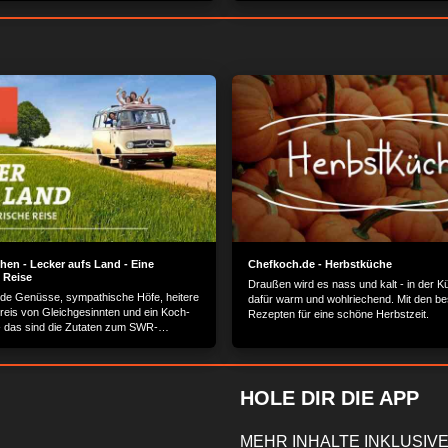
en - Lecker aufs Land - Eine
Chefkoch.de - Herbstküche
 Reise
Draußen wird es nass und kalt - in der K
de Genüsse, sympathische Höfe, heitere
dafür warm und wohlriechend. Mit den be
reis von Gleichgesinnten und ein Koch-
Rezepten für eine schöne Herbstzeit.
 das sind die Zutaten zum SWR-
t "Lecker aufs Land?.
HOLE DIR DIE APP
MEHR INHALTE INKLUSIVE