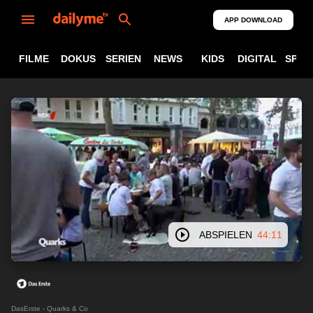
APP DOWNLOAD
FILME
DOKUS
SERIEN
NEWS
KIDS
DIGITAL
SPOR
ABSPIELEN
44:11
DasErste - Quarks & Co