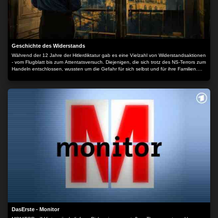
Geschichte des Widerstands
Während der 12 Jahre der Hitlerdiktatur gab es eine Vielzahl von Widerstandsaktionen
- vom Flugblatt bis zum Attentatsversuch. Diejenigen, die sich trotz des NS-Terrors zum
Handeln entschlossen, wussten um die Gefahr für sich selbst und für ihre Familien.
Dennoch waren sie überzeugt, handeln zu müssen. Tausende haben diesen Mut mit
dem Leben bezahlt. Diese Dokumentation zeichnet ein umfassendes Bild des
deutschen Widerstands, der verschiedenen Gruppen und ihrer vielfältigen
Beweggründe. Der Inhalt wird bereitgestellt von: PLAION PICTURES GmbH,
Lochhamer Str. 9, 82152 Planegg/München
DasErste - Monitor