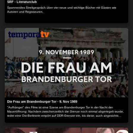
SRF - Literaturclub
Spannendes Streitgespräch über vier neue und wichtige Bücher mit Gästen wie
Autoren und Regisseuren.
Die Frau am Brandenburger Tor - 9. Nov 1989
"Aufhänger" des Films ist eine Szene am Brandenburger Tor in der Nacht der
Maueröffnung: Nachdem zwischenzeitlich die Grenze noch einmal abgeriegelt wurde,
redet eine Ost-Berlinerin empört auf DDR-Grenzer ein, bis diese, auch angesichts
völlig unklarer Befehlslage, sie schließlich doch passieren lassen. Der Film enthält
Interview-Ausschnitte mit Bärbel Reinke, der "Frau am Brandenburger Tor", über ihre
subjektive Sicht auf die damaligen Ereignisse, die DDR und die Zeit der Wende.
Interessant ist auch das Interview mit Frau Reinke und den Polizisten, die damals die