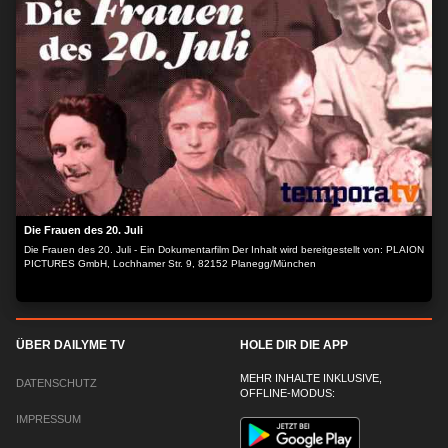
Grenze bewachen mussten, welches einige Monate nach dem Mauerfall stattfindet
und die Beteiligten zu diesem Vorfall befragt. Dazwischen werden Rückblenden
gezeigt, v.a. zum Fall der Mauer und zur Wendezeit zwischen Oktober 1989 und März
1990. Der Inhalt wird bereitgestellt von: PLAION PICTURES GmbH, Lochhamer Str. 9,
82152 Planegg/München
Die Frauen des 20. Juli
Die Frauen des 20. Juli - Ein Dokumentarfilm Der Inhalt wird bereitgestellt von: PLAION
PICTURES GmbH, Lochhamer Str. 9, 82152 Planegg/München
ÜBER DAILYME TV
HOLE DIR DIE APP
MEHR INHALTE INKLUSIVE,
DATENSCHUTZ
OFFLINE-MODUS:
IMPRESSUM