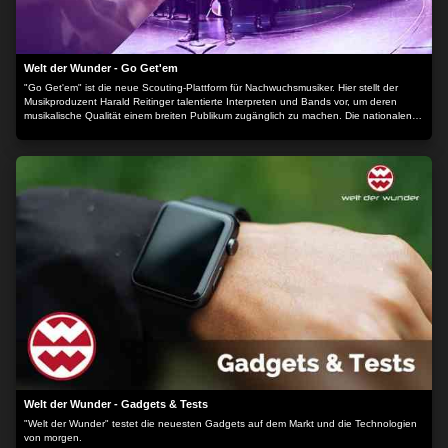
Welt der Wunder - Go Get'em
"Go Get'em" ist die neue Scouting-Plattform für Nachwuchsmusiker. Hier stellt der
Musikproduzent Harald Reitinger talentierte Interpreten und Bands vor, um deren
musikalische Qualität einem breiten Publikum zugänglich zu machen. Die nationalen
und internationalen Künstler bereichern die Musiksendung mit persönlichen
Videobotschaften, ausgewählten Musikvideos und spannenden Interviews.
Welt der Wunder - Gadgets & Tests
"Welt der Wunder" testet die neuesten Gadgets auf dem Markt und die Technologien
von morgen.