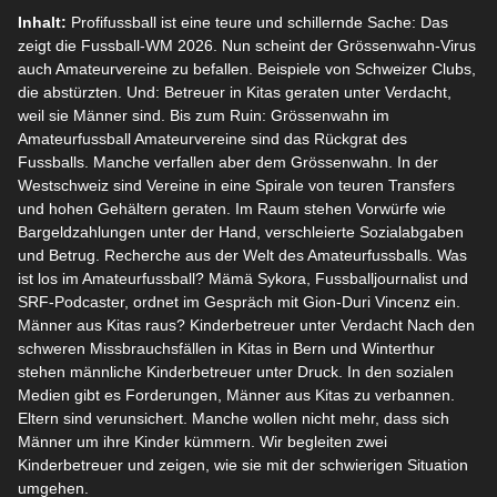
Inhalt:
Profifussball ist eine teure und schillernde Sache: Das
zeigt die Fussball-WM 2026. Nun scheint der Grössenwahn-Virus
auch Amateurvereine zu befallen. Beispiele von Schweizer Clubs,
die abstürzten. Und: Betreuer in Kitas geraten unter Verdacht,
weil sie Männer sind. Bis zum Ruin: Grössenwahn im
Amateurfussball Amateurvereine sind das Rückgrat des
Fussballs. Manche verfallen aber dem Grössenwahn. In der
Westschweiz sind Vereine in eine Spirale von teuren Transfers
und hohen Gehältern geraten. Im Raum stehen Vorwürfe wie
Bargeldzahlungen unter der Hand, verschleierte Sozialabgaben
und Betrug. Recherche aus der Welt des Amateurfussballs. Was
ist los im Amateurfussball? Mämä Sykora, Fussballjournalist und
SRF-Podcaster, ordnet im Gespräch mit Gion-Duri Vincenz ein.
Männer aus Kitas raus? Kinderbetreuer unter Verdacht Nach den
schweren Missbrauchsfällen in Kitas in Bern und Winterthur
stehen männliche Kinderbetreuer unter Druck. In den sozialen
Medien gibt es Forderungen, Männer aus Kitas zu verbannen.
Eltern sind verunsichert. Manche wollen nicht mehr, dass sich
Männer um ihre Kinder kümmern. Wir begleiten zwei
Kinderbetreuer und zeigen, wie sie mit der schwierigen Situation
umgehen.