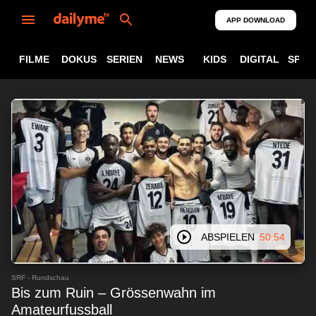
APP DOWNLOAD
FILME
DOKUS
SERIEN
NEWS
KIDS
DIGITAL
SPOR
ABSPIELEN
50:54
SRF - Rundschau
Bis zum Ruin – Grössenwahn im
Amateurfussball