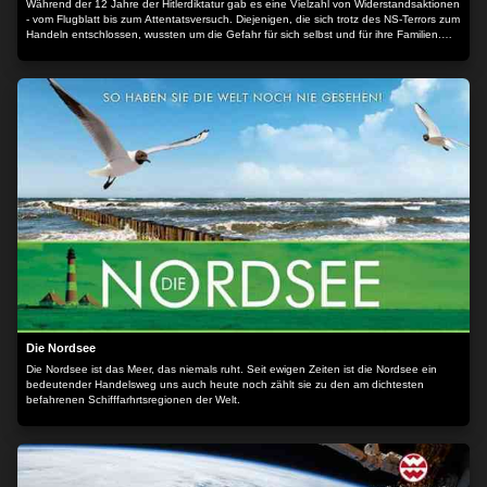
Während der 12 Jahre der Hitlerdiktatur gab es eine Vielzahl von Widerstandsaktionen
- vom Flugblatt bis zum Attentatsversuch. Diejenigen, die sich trotz des NS-Terrors zum
Handeln entschlossen, wussten um die Gefahr für sich selbst und für ihre Familien.
Dennoch waren sie überzeugt, handeln zu müssen. Tausende haben diesen Mut mit
dem Leben bezahlt. Diese Dokumentation zeichnet ein umfassendes Bild des
deutschen Widerstands, der verschiedenen Gruppen und ihrer vielfältigen
Beweggründe. Der Inhalt wird bereitgestellt von: PLAION PICTURES GmbH,
Lochhamer Str. 9, 82152 Planegg/München
Die Nordsee
Die Nordsee ist das Meer, das niemals ruht. Seit ewigen Zeiten ist die Nordsee ein
bedeutender Handelsweg uns auch heute noch zählt sie zu den am dichtesten
befahrenen Schifffarhrtsregionen der Welt.