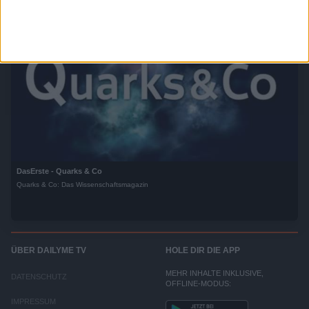
DasErste - Quarks & Co
Quarks & Co: Das Wissenschaftsmagazin
ÜBER DAILYME TV
HOLE DIR DIE APP
MEHR INHALTE INKLUSIVE,
DATENSCHUTZ
OFFLINE-MODUS:
IMPRESSUM