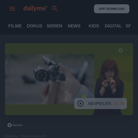
APP DOWNLOAD
FILME
DOKUS
SERIEN
NEWS
KIDS
DIGITAL
SPOR
ABSPIELEN
24:36
DasErste - Wissen macht Ah!