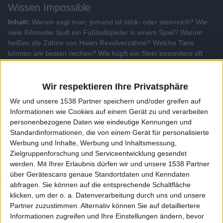
Wissen Impossible
Inhalt:
Warum sagt man, jemand ist stink- oder steinreich? Wie
viele Kilometer läuft ein Fußballspieler in einem Spiel? Warum
heißen die Zähne von Haien Revolverzähne? Welche Tiere
können am besten riechen? Wie hüpft ein Stein besonders oft
übers Wasser?
Wir respektieren Ihre Privatsphäre
Alle Videos der Sendung
Wir und unsere 1538 Partner speichern und/oder greifen auf
Informationen wie Cookies auf einem Gerät zu und verarbeiten
personenbezogene Daten wie eindeutige Kennungen und
Weitere Videos dieser Sendung
Standardinformationen, die von einem Gerät für personalisierte
Werbung und Inhalte, Werbung und Inhaltsmessung,
Zielgruppenforschung und Serviceentwicklung gesendet
werden.
Mit Ihrer Erlaubnis dürfen wir und unsere 1538 Partner
über Gerätescans genaue Standortdaten und Kenndaten
abfragen. Sie können auf die entsprechende Schaltfläche
klicken, um der o. a. Datenverarbeitung durch uns und unsere
Partner zuzustimmen. Alternativ können Sie auf detailliertere
Informationen zugreifen und Ihre Einstellungen ändern, bevor