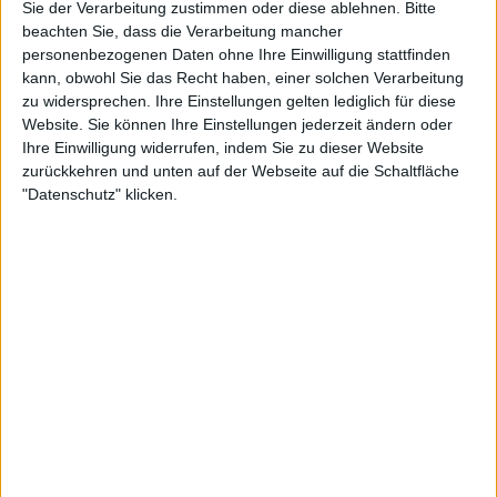
Sie der Verarbeitung zustimmen oder diese ablehnen.
Bitte
beachten Sie, dass die Verarbeitung mancher
24:36
personenbezogenen Daten ohne Ihre Einwilligung stattfinden
kann, obwohl Sie das Recht haben, einer solchen Verarbeitung
Wissen Impossible
zu widersprechen. Ihre Einstellungen gelten lediglich für diese
Warum sagt man, jemand ist stink- oder steinreich? Wie viele Kilometer läuft ein
Website. Sie können Ihre Einstellungen jederzeit ändern oder
Fußballspieler in einem Spiel? Warum heißen die Zähne von Haien Revolverzähne?
Welche Tiere können am besten riechen? Wie hüpft ein Stein besonders oft übers
Ihre Einwilligung widerrufen, indem Sie zu dieser Website
Wasser?
zurückkehren und unten auf der Webseite auf die Schaltfläche
"Datenschutz" klicken.
24:32
Wissen macht modern
Warum fallen Katzen immer auf ihre Pfoten? Wie funktioniert Noise-Cancelling? Wie
funktioniert eine Wärmebildkamera? Wie funktioniert Autokorrektur auf meinem Handy?