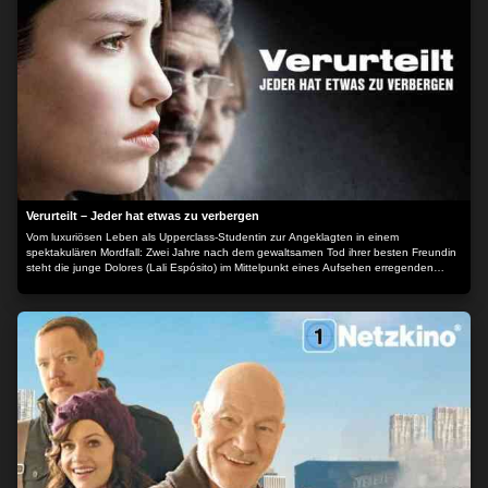
Verurteilt – Jeder hat etwas zu verbergen
Vom luxuriösen Leben als Upperclass-Studentin zur Angeklagten in einem
spektakulären Mordfall: Zwei Jahre nach dem gewaltsamen Tod ihrer besten Freundin
steht die junge Dolores (Lali Espósito) im Mittelpunkt eines Aufsehen erregenden
Prozesses. Während ihre Eltern das Mädchen nach allen Regeln der Kunst auf die
Verteidigung vor Gericht vorbereiten, hat Dolores mit ihren eigenen Dämonen zu
kämpfen - was unvorhersehbare Folgen für den Ausgang der Verhandlung hat... Der
Inhalt wird bereitgestellt von: PLAION PICTURES GmbH, Lochhamer Str. 9, 82152
Planegg/München