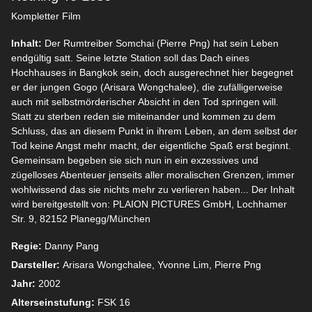
Kompletter Film
Inhalt:
Der Rumtreiber Somchai (Pierre Png) hat sein Leben
endgültig satt. Seine letzte Station soll das Dach eines
Hochhauses in Bangkok sein, doch ausgerechnet hier begegnet
er der jungen Gogo (Arisara Wongchalee), die zufälligerweise
auch mit selbstmörderischer Absicht in den Tod springen will.
Statt zu sterben reden sie miteinander und kommen zu dem
Schluss, das an diesem Punkt in ihrem Leben, an dem selbst der
Tod keine Angst mehr macht, der eigentliche Spaß erst beginnt.
Gemeinsam begeben sie sich nun in ein exzessives und
zügelloses Abenteuer jenseits aller moralischen Grenzen, immer
wohlwissend das sie nichts mehr zu verlieren haben... Der Inhalt
wird bereitgestellt von: PLAION PICTURES GmbH, Lochhamer
Str. 9, 82152 Planegg/München
Regie:
Danny Pang
Darsteller:
Arisara Wongchalee, Yvonne Lim, Pierre Png
Jahr:
2002
Alterseinstufung:
FSK 16