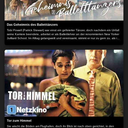
Das Geheimnis des Balletttänzers
Tobi Powell (Patrick Stewart) war einst ein gefeierter Tänzer, doch nachdem ein Unfall
seine Karriere beendete, arbeitet er als Ballettlehrer an der renommierten New Yorker
Juilliard School. Im Alltag gelangweilt und vereinsamt, stimmt er nur zu gern zu, als ihn
eines Tages eine Interviewanfrage erreicht: Für ihre Dissertation soll Tobi der jungen
Lisa und ihrem Ehemann Mike von seinen wilden Jugendzeiten in der damaligen
ungestümen Künstlerkommune von Manhattan berichten. Zu Beginn ist der
Ballettlehrer geschmeichelt vom Interesse seiner Gesprächspartner, doch schon bald
entwickelt sich in der mit Erinnerungsstücken vollgestopften Wohnung ein Katz-und-
Maus-Spiel um Tobis Vergangenheit, in dem jeder eine Schuld trägt. Der Inhalt wird
bereitgestellt von: PLAION PICTURES GmbH, Lochhamer Str. 9, 82152
Planegg/München
Tor zum Himmel
Sie wischt die Böden am Flughafen, doch ihr Blick ist nach oben gerichtet, in den