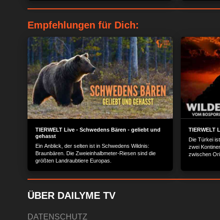
Empfehlungen für Dich:
TIERWELT Live - Schwedens Bären - geliebt und
TIERWELT Li
gehasst
Die Türkei i
Ein Anblick, der selten ist in Schwedens Wildnis:
zwei Kontine
Braunbären. Die Zweieinhalbmeter-Riesen sind die
zwischen Orie
größten Landraubtiere Europas.
europäisch a
Anatoliens, 
Vulkanberges
menschenleer
skurriler Kr
ÜBER DAILYME TV
Rosenstare.
DATENSCHUTZ