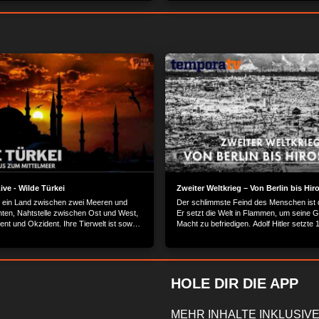
ve - Wilde Türkei
Zweiter Weltkrieg – Von Berlin bis Hi
st ein Land zwischen zwei Meeren und
Der schlimmste Feind des Menschen ist
nten, Nahtstelle zwischen Ost und West,
Er setzt die Welt in Flammen, um seine G
nt und Okzident. Ihre Tierwelt ist sowohl
Macht zu befriedigen. Adolf Hitler setzte
ls auch asiatisch geprägt. Im Osten
der grausamsten Szenarien der Menschhe
im Schatten des schneebedeckten
das sein brutales Ende mit dem Abwurf d
 Ararat, erstrecken sich Lavafelder und
Atombomben 1945 über Japan fand. Der I
e Ebenen. Dies ist der Lebensraum
bereitgestellt von: PLAION PICTURES 
ötenkopfagamen und farbenprächtier
Lochhamer Str. 9, 82152 Planegg/Münch
HOLE DIR DIE APP
MEHR INHALTE INKLUSIVE