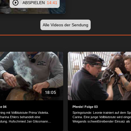
ABSPIELEN
14:41
Alle Videos der Sendung
18:05
ge 04
Pferde! Folge 03
ing mit Vollblutstute Prima Violetta.
Springstunde: Leonie trainiert auf dem Spr
tharina Ehlers behandelt eine
Carina. Eine junge Vollblutstute wird einger
dung. Hufschmied Jan Glissmann
Weigands schweißtreibender Einsatz als
ina neue Hufeisen.