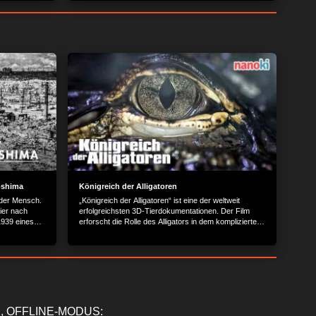
roshima
Königreich der Alligatoren
 der Mensch.
„Königreich der Alligatoren“ ist eine der weltweit
ier nach
erfolgreichsten 3D-Tierdokumentationen. Der Film
 1939 eines
erforscht die Rolle des Alligators in dem komplizierten
it in Gang,
Ökosystem. Die 3D-Fotografie vermittelt
er ersten
beeindruckende Bilder von bizarren Tieren,
nhalt wird
fleischfressenden Pflanzen und urtümlich anmutenden
GmbH,
Landschaften.Der Okefenokee Sumpf im Norden von
en
Florida ist eines der größten und ökologisch
vielfältigsten Feuchtgebiete der Welt. Gut 1770 qkm
Fläche bieten eine Heimat für über 1000 Pflanzen und
Tierarten. Doch nur ein Tier steht an der Spitze der
, OFFLINE-MODUS: