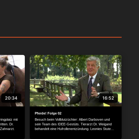
20:34
16:52
Pferde! Folge 02
ingplatz mit
Besuch beim Vollblutzüchter: Albert Darboven und
itten. Dr.
sein Team des IDEE-Gestüts. Tierarzt Dr. Weigand
 Zahnarzt.
behandelt eine Hufrollenentzündung. Leonies Stute
Carina bekommt Besuch vom Hufschmied.