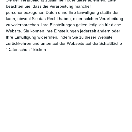
Sie der Verarbeitung zustimmen oder diese ablehnen.
Bitte
beachten Sie, dass die Verarbeitung mancher
Pferde! Folge 04
personenbezogenen Daten ohne Ihre Einwilligung stattfinden
Ausdauertraining mit Vollblutstute Prima Violetta. Tierärztin Katharina Ehlers behandelt
eine Augenentzündung. Hufschmied Jan Glissmann verpasst Carina neue Hufeisen.
kann, obwohl Sie das Recht haben, einer solchen Verarbeitung
zu widersprechen. Ihre Einstellungen gelten lediglich für diese
Website. Sie können Ihre Einstellungen jederzeit ändern oder
Ihre Einwilligung widerrufen, indem Sie zu dieser Website
zurückkehren und unten auf der Webseite auf die Schaltfläche
"Datenschutz" klicken.
20:34
Pferde! Folge 03
Springstunde: Leonie trainiert auf dem Springplatz mit Carina. Eine junge Vollblutstute
wird eingeritten. Dr. Weigands schweißtreibender Einsatz als Zahnarzt.