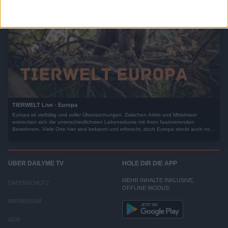
TIERWELT Live - Europa
Europa ist vielfältig und voller Überraschungen. Zwischen Arktis und Mittelmeer
erstrecken sich die unterschiedlichsten Lebensräume mit ihren faszinierenden
Bewohnern. Viele Orte hier sind bekannt und erforscht, doch Europa steckt auch noch
voller Geheimnisse.
ÜBER DAILYME TV
HOLE DIR DIE APP
MEHR INHALTE INKLUSIVE,
DATENSCHUTZ
OFFLINE-MODUS:
IMPRESSUM
AGB