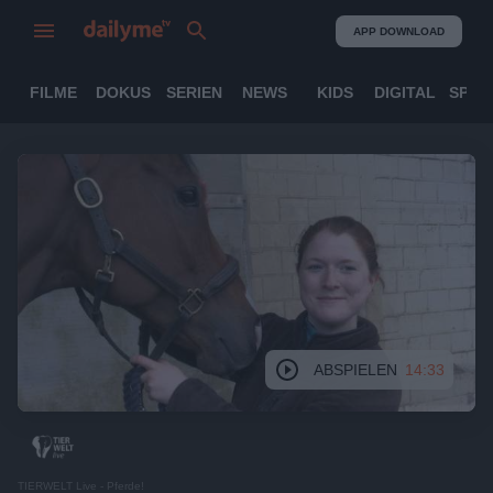
APP DOWNLOAD
FILME
DOKUS
SERIEN
NEWS
KIDS
DIGITAL
SPOR
ABSPIELEN
14:33
TIERWELT Live - Pferde!