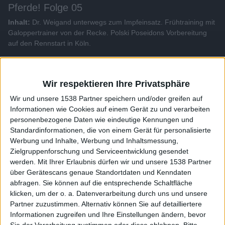
Pferde! Folge 05
Inhalt:
Dr. Weigand unterwegs zum Impfeinsatz. Frühtraining mit
Galoppertrainer von der Recke. Polski Poseidons Vorbereitung
auf den Rennstart in Köln.
Alle Videos der Sendung
Wir respektieren Ihre Privatsphäre
Wir und unsere 1538 Partner speichern und/oder greifen auf
Weitere Videos dieser Sendung
Informationen wie Cookies auf einem Gerät zu und verarbeiten
personenbezogene Daten wie eindeutige Kennungen und
Standardinformationen, die von einem Gerät für personalisierte
Werbung und Inhalte, Werbung und Inhaltsmessung,
Zielgruppenforschung und Serviceentwicklung gesendet
werden.
Mit Ihrer Erlaubnis dürfen wir und unsere 1538 Partner
über Gerätescans genaue Standortdaten und Kenndaten
abfragen. Sie können auf die entsprechende Schaltfläche
klicken, um der o. a. Datenverarbeitung durch uns und unsere
Partner zuzustimmen. Alternativ können Sie auf detailliertere
Informationen zugreifen und Ihre Einstellungen ändern, bevor
18:05