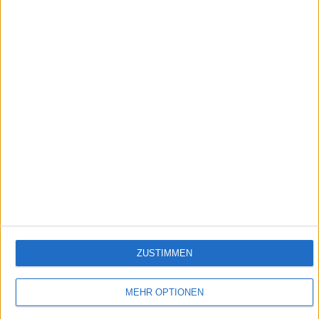
19:37
Pferde! Folge 01
Pferdeglück: Frühmorgens ist Leonie bei ihrer Stute Carina im Stall. Pferdearzt Dr.
Weigand fährt zu seinen Patienten. Sein Thema heute: eine Lahmheit.
Empfehlungen für Dich:
ZUSTIMMEN
MEHR OPTIONEN