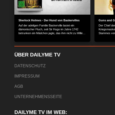
Sherlock Holmes - Der Hund von Baskervilles
Guns and Gi
Auf der adeligen Familie Baskerville lastet ein
Der Chief de
dämonischer Fluch, seit Sir Hugo im Jahre 1742
Kriegsmaske 
betrunken ein Mädchen jagte, das ihm nicht zu Willen
Stammes vers
sein wollte, und er dabei von einem geheimnisvollen
Dieb ist es 
Hund angefallen und getötet wurde. Seitdem treibt sich
gesicherten R
der Sage nach ein monströser, heulender Hund in den
überraschend
Mooren herum, die den Sitz der Familie umgeben.
Smith für den
und jeder Tü
ÜBER DAILYME TV
zwielichtige 
der gefährli
bleibt dem v
DATENSCHUTZ
Er muss den 
sein Skalp lä
IMPRESSUM
bereitgeste
Lochhamer S
AGB
UNTERNEHMENSSEITE
DAILYME TV IM WEB: