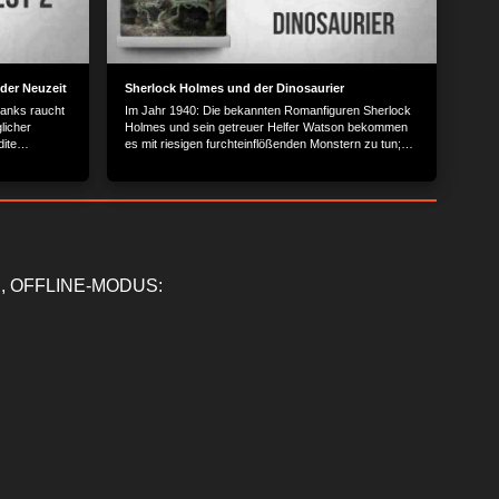
 der Neuzeit
Sherlock Holmes und der Dinosaurier
Banks raucht
Im Jahr 1940: Die bekannten Romanfiguren Sherlock
licher
Holmes und sein getreuer Helfer Watson bekommen
ite
es mit riesigen furchteinflößenden Monstern zu tun;
ießlich doch
die London attackieren.
stößt er
elefon-
och darum
, OFFLINE-MODUS: