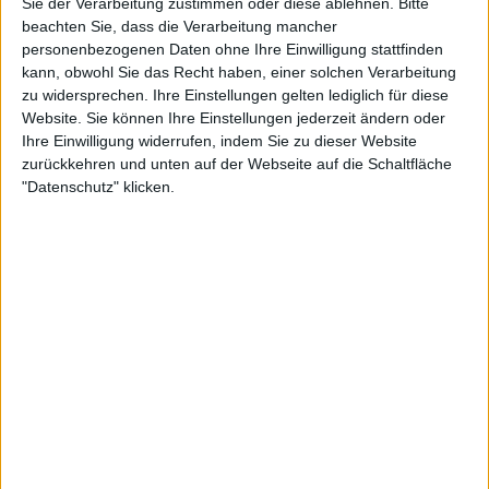
Sie der Verarbeitung zustimmen oder diese ablehnen.
Bitte
24:00
beachten Sie, dass die Verarbeitung mancher
personenbezogenen Daten ohne Ihre Einwilligung stattfinden
Top Speed Classic - s4 | e21 - Eggentaler Herbst Classic
kann, obwohl Sie das Recht haben, einer solchen Verarbeitung
Jedes Jahr im goldenen Herbst wird das Eggental in Südtirol vom Oldtimer-Fieber
gepackt. Die Eggentaler Herbst Classic ist ein Event, das sich weder Bergfans noch
zu widersprechen. Ihre Einstellungen gelten lediglich für diese
Anhänger von glänzenden Chrome oder grollenden Motoren entgehen lassen sollten.
Website. Sie können Ihre Einstellungen jederzeit ändern oder
Die Oldtimer-Rallye führt nämlich vier Tage lang durch die schönsten Gegenden, die
die Dolomiten zu bieten haben.
Ihre Einwilligung widerrufen, indem Sie zu dieser Website
zurückkehren und unten auf der Webseite auf die Schaltfläche
"Datenschutz" klicken.
24:00
Top Speed Classic - s4 | e22 - Online Oldtimer Auktion
In Toffen, einem malerischen Ort in der Schweiz, findet heute eine faszinierende
Oldtimerauktion statt, bei der insgesamt 116 liebevoll restaurierte Fahrzeuge aus
verschiedenen Jahrzehnten zur Versteigerung stehen.