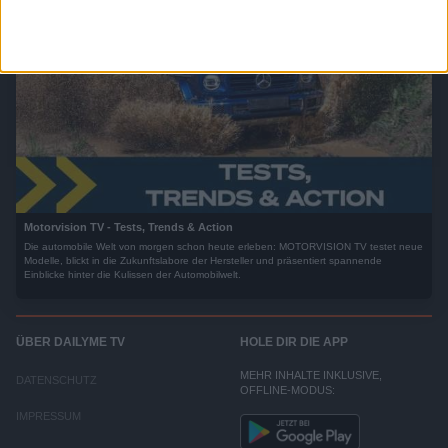
Motorvision TV - Tests, Trends & Action
Die automobile Welt von morgen schon heute erleben: MOTORVISION TV testet neue
Modelle, blickt in die Zukunftslabore der Hersteller und präsentiert spannende
Einblicke hinter die Kulissen der Automobilwelt.
ÜBER DAILYME TV
HOLE DIR DIE APP
MEHR INHALTE INKLUSIVE,
DATENSCHUTZ
OFFLINE-MODUS:
IMPRESSUM