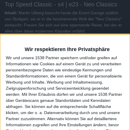
Top Speed Classic - s4 | e23 - Neo Classics
Inhalt:
Martin Utberg besucht heute die Event Garage südlich
von Stuttgart, wo er in die faszinierende Welt der "Neo Classics"
eintaucht. Freuen Sie sich auf eine spannende Reise, bei der er
alles über diese modernen Klassiker erfährt.
Alle Videos der Sendung
Wir respektieren Ihre Privatsphäre
Wir und unsere 1538 Partner speichern und/oder greifen auf
Weitere Videos dieser Sendung
Informationen wie Cookies auf einem Gerät zu und verarbeiten
personenbezogene Daten wie eindeutige Kennungen und
Standardinformationen, die von einem Gerät für personalisierte
Werbung und Inhalte, Werbung und Inhaltsmessung,
Zielgruppenforschung und Serviceentwicklung gesendet
werden.
Mit Ihrer Erlaubnis dürfen wir und unsere 1538 Partner
über Gerätescans genaue Standortdaten und Kenndaten
abfragen. Sie können auf die entsprechende Schaltfläche
klicken, um der o. a. Datenverarbeitung durch uns und unsere
Partner zuzustimmen. Alternativ können Sie auf detailliertere
Informationen zugreifen und Ihre Einstellungen ändern, bevor