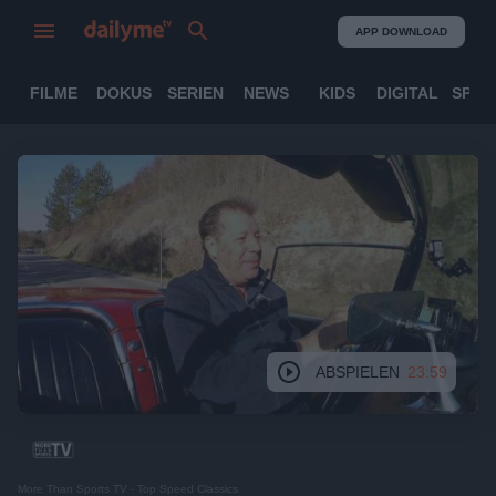
APP DOWNLOAD
FILME
DOKUS
SERIEN
NEWS
KIDS
DIGITAL
SPOR
ABSPIELEN
23:59
More Than Sports TV - Top Speed Classics