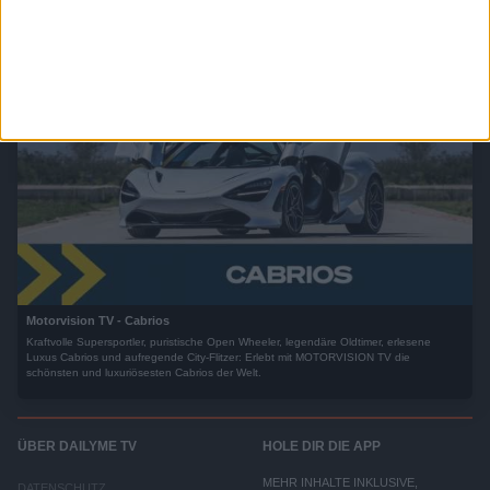
Motorvision TV - Cabrios
Kraftvolle Supersportler, puristische Open Wheeler, legendäre Oldtimer, erlesene
Luxus Cabrios und aufregende City-Flitzer: Erlebt mit MOTORVISION TV die
schönsten und luxuriösesten Cabrios der Welt.
ÜBER DAILYME TV
HOLE DIR DIE APP
MEHR INHALTE INKLUSIVE,
DATENSCHUTZ