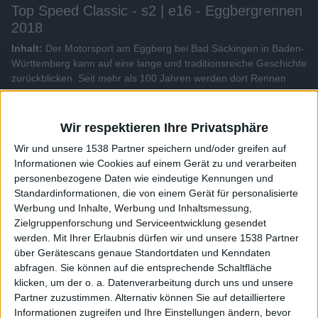
Top Speed Classic - s2 | e16 - Eggbergrennen
2018
Inhalt:
Der Motorsport am Eggberg bei Bad Säckingen in Baden-
Württemberg kann auf eine lange und traditionsreiche Geschichte
zurückblicken. Seit mehr als 100 Jahren werden dort Rennen
ausgetragen. Das bekannteste Event ist das Historische
Eggbergrennen. 2018 sind 176 Autos am Start, darunter auch der
legendäre Magnum-Ferrari mit Martin Utberg am Steuer.
Wir respektieren Ihre Privatsphäre
Wir und unsere 1538 Partner speichern und/oder greifen auf
Alle Videos der Sendung
Informationen wie Cookies auf einem Gerät zu und verarbeiten
personenbezogene Daten wie eindeutige Kennungen und
Standardinformationen, die von einem Gerät für personalisierte
Weitere Videos dieser Sendung
Werbung und Inhalte, Werbung und Inhaltsmessung,
Zielgruppenforschung und Serviceentwicklung gesendet
werden.
Mit Ihrer Erlaubnis dürfen wir und unsere 1538 Partner
über Gerätescans genaue Standortdaten und Kenndaten
abfragen. Sie können auf die entsprechende Schaltfläche
klicken, um der o. a. Datenverarbeitung durch uns und unsere
Partner zuzustimmen. Alternativ können Sie auf detailliertere