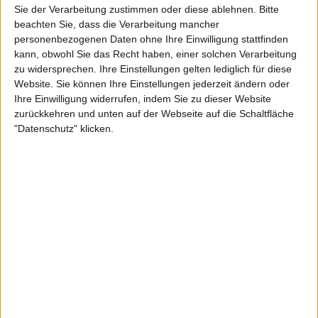
Informationen zugreifen und Ihre Einstellungen ändern, bevor
Sie der Verarbeitung zustimmen oder diese ablehnen.
Bitte
beachten Sie, dass die Verarbeitung mancher
personenbezogenen Daten ohne Ihre Einwilligung stattfinden
24:00
kann, obwohl Sie das Recht haben, einer solchen Verarbeitung
zu widersprechen. Ihre Einstellungen gelten lediglich für diese
Top Speed Classic - s5 | e9 - Old und Youngtimer
Website. Sie können Ihre Einstellungen jederzeit ändern oder
Martin Utberg kann nicht genug bekommen von der Arbeit in der Werkstatt. Heute hilft
Ihre Einwilligung widerrufen, indem Sie zu dieser Website
er bei der SML Car Group in Eberdingen.
zurückkehren und unten auf der Webseite auf die Schaltfläche
"Datenschutz" klicken.
23:08